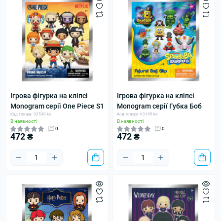
Ігрова фігурка на кліпсі
Ігрова фігурка на кліпсі
Monogram серії One Piece S1
Monogram серії Губка Боб
Код товару: 32530-ks
Код товару: 63195-ks
В наявності
В наявності
0
0
472 ₴
472 ₴