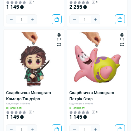
0
0
1 145 ₴
2 255 ₴
Скарбничка Monogram -
Скарбничка Monogram -
Камадо Тандзіро
Патрік Стар
Код товару: 74501-ks
Код товару: 63406-ks
В наявності
В наявності
0
0
1 145 ₴
1 145 ₴