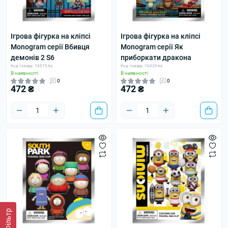
Ігрова фігурка на кліпсі
Ігрова фігурка на кліпсі
Monogram серії Вбивця
Monogram серії Як
демонів 2 S6
приборкати дракона
Код товару: 74575-ks
Код товару: 76020-ks
В наявності
В наявності
0
0
472 ₴
472 ₴
Фільтр