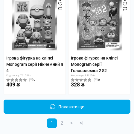
Ігрова фігурка на кліпсі
Ігрова фігурка на кліпсі
Monogram серії Нікчемний я
Monogram серії
4
Головоломка 2 S2
Код товару: 76105-ks
Код товару: 85625-ks
0
0
409 ₴
328 ₴
Показати ще
1
2
>
>|