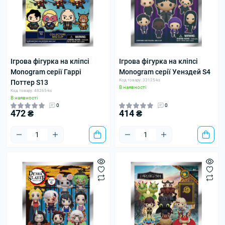
Ігрова фігурка на кліпсі
Ігрова фігурка на кліпсі
Monogram серії Гаррі
Monogram серії Уенздей S4
Код товару: 33125-ks
Поттер S13
В наявності
Код товару: 48265-ks
В наявності
0
0
472 ₴
414 ₴