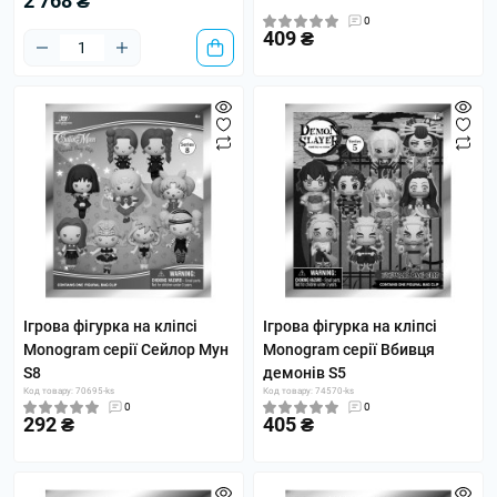
2 768 ₴
0
409 ₴
Ігрова фігурка на кліпсі
Ігрова фігурка на кліпсі
Monogram серії Сейлор Мун
Monogram серії Вбивця
S8
демонів S5
Код товару: 70695-ks
Код товару: 74570-ks
0
0
292 ₴
405 ₴