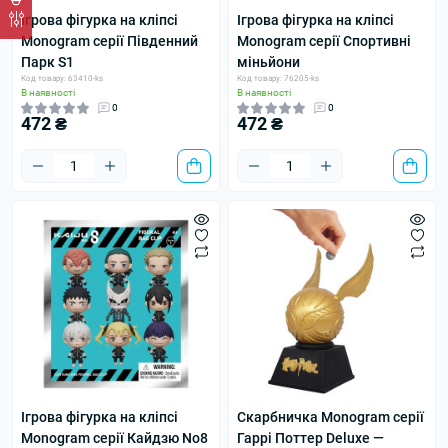
Ігрова фігурка на кліпсі
Ігрова фігурка на кліпсі
Monogram серії Південний
Monogram серії Спортивні
Парк S1
міньйони
Код товару: 63410-ks
Код товару: 76205-ks
В наявності
В наявності
0
0
472 ₴
472 ₴
Ігрова фігурка на кліпсі
Скарбничка Monogram серії
Monogram серії Кайдзю No8
Гаррі Поттер Deluxe —