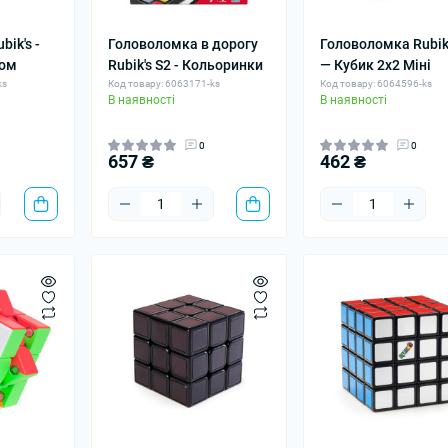
ik's -
Головоломка в дорогу
Головоломка Rubik
том
Rubik's S2 - Кольоринки
— Кубик 2x2 Міні
ks
Код товару: 6063171-ks
Код товару: 6064596-ks
В наявності
В наявності
0
0
657 ₴
462 ₴