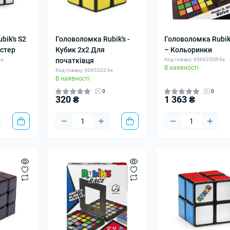
bik's S2
Головоломка Rubik's -
Головоломка Rubik'
йстер
Кубик 2х2 Для
– Кольоринки
ks
початківця
Код товару: 6066350R-ks
В наявності
Код товару: 6065322-ks
В наявності
0
0
320 ₴
1 363 ₴