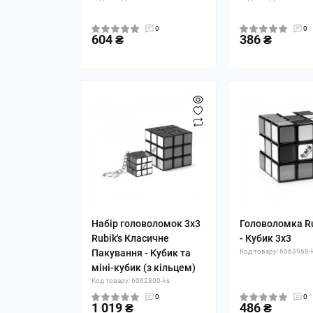
0
0
604 ₴
386 ₴
Набір головоломок 3х3
Головоломка Ru
Rubik's Класичне
- Кубик 3x3
Пакування - Кубик та
Код товару: 6063968-
міні-кубик (з кільцем)
Код товару: 6062800-ks
0
0
1 019 ₴
486 ₴