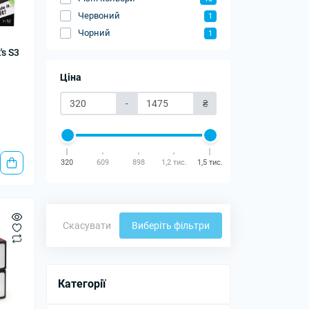
Червоний
1
Чорний
1
s S3
Ціна
-
₴
320
609
898
1,2 тис.
1,5 тис.
Скасувати
Виберіть фільтри
Категорії