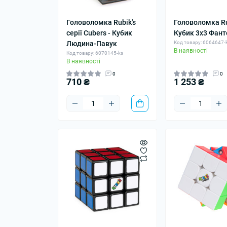
Головоломка Rubik's
Головоломка Rub
серії Cubers - Кубик
Кубик 3х3 Фан
Людина-Павук
Код товару: 6064647-
В наявності
Код товару: 6070145-ks
В наявності
0
0
710 ₴
1 253 ₴