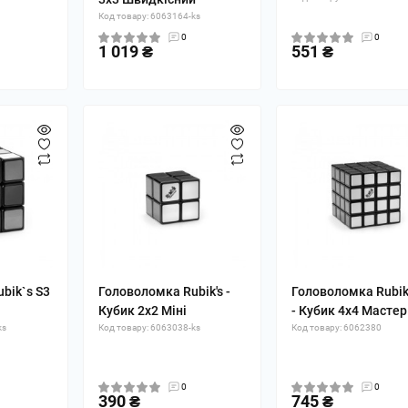
Код товару: 6063164-ks
0
0
1 019 ₴
551 ₴
bik`s S3
Головоломка Rubik's -
Головоломка Rubik'
Кубик 2х2 Міні
- Кубик 4х4 Мастер
ks
Код товару: 6063038-ks
Код товару: 6062380
0
0
390 ₴
745 ₴