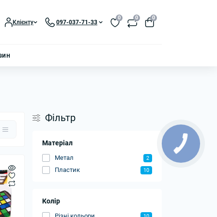
0
0
0
Клієнту
097-037-71-33
зин
Фільтр
Матеріал
Метал
2
Пластик
10
Колір
Різні кольори
10