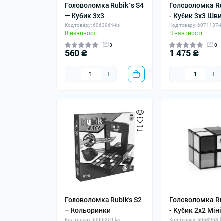
Головоломка Rubik`s S4
Головоломка Ru
— Кубик 3x3
- Кубик 3x3 Шв
Код товару: 6063964-ks
Код товару: 6071137-
В наявності
В наявності
0
0
560 ₴
1 475 ₴
Головоломка Rubik's S2
Головоломка Ru
– Кольоринки
- Кубик 2x2 Мін
Код товару: 6066350-ks
Код товару: 6063963-