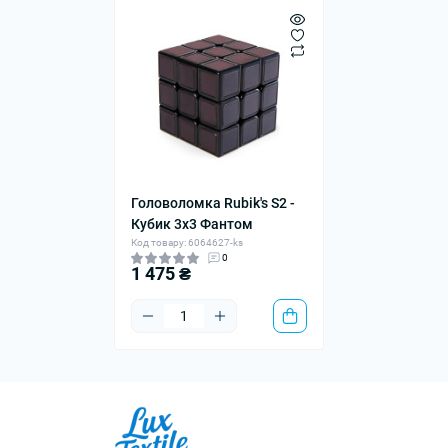
Головоломка Rubik's S2 -
Кубик 3x3 Фантом
Код товару: 6064627-ks
0
1 475 ₴