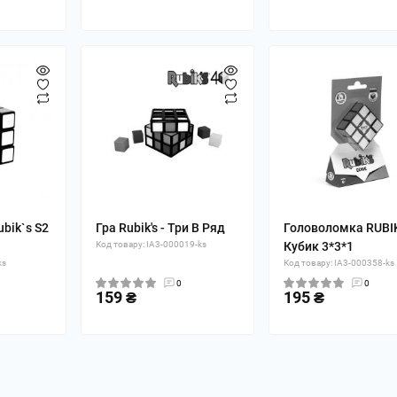
bik`s S2
Гра Rubik's - Три В Ряд
Головоломка RUBIK
Код товару: IA3-000019-ks
Кубик 3*3*1
ks
Код товару: IA3-000358-ks
0
0
159 ₴
195 ₴