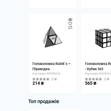
Головоломка Rubik`s —
Головоломка Ru
Пірамідка
- Кубик 3x3
Код товару: 6062662-ks
Код товару: 6062624-
0
0
214 ₴
565 ₴
Топ продажів