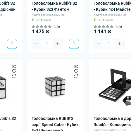
bik's S2
Головоломка Rubik's S2
Головоломка Rubik'
идкісний
- Кубик 3x3 Фантом
- Кубик 4х4 Майсте
ks
Код товару: 6064627-ks
Код товару: 6064551-ks
В наявності
В наявності
0
0
1 475 ₴
1 141 ₴
bik`s S2
Головоломка RUBIK'S
Головоломка в дор
і
серії Speed Cube - Кубик
Rubik's - Кольорин
ks
3х3 Швидкісний
Код товару: 6063172-ks