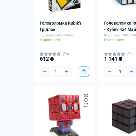
Головоломка Rubik's –
Головоломка Ru
Грідлок
- Кубик 4х4 Ма
Код товару: 6070059-ks
Код товару: 6064639-
В наявності
В наявності
0
0
612 ₴
1 141 ₴