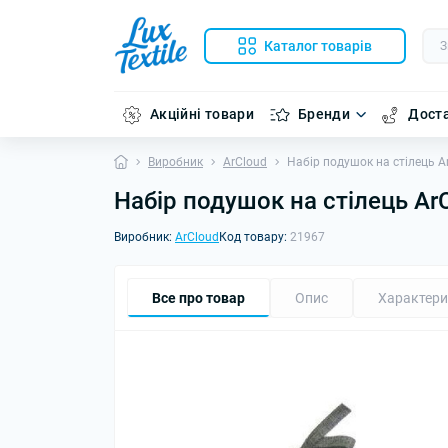
Каталог товарів
Акційні товари
Бренди
Доста
Виробник
ArCloud
Набір подушок на стілець Ar
Набір подушок на стілець ArC
Виробник:
ArCloud
Код товару:
21967
Все про товар
Опис
Характери