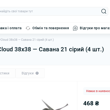
вка і оплата
Обмін та повернення
Відгуки про мага
Cloud 38x38 — Савана 21 сірий (4 шт.)
loud 38x38 — Савана 21 сірий (4 шт.)
стики
Відгуки
0
Немає в наявнос
468 ₴