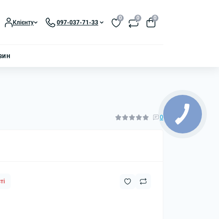
0
0
0
Клієнту
097-037-71-33
зин
0
ті