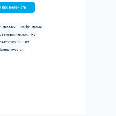
 про наявність
:
Колір:
Завязки
Серый
съемным чехлом:
Нет
ннего чехла:
Нет
Пенополиуретан