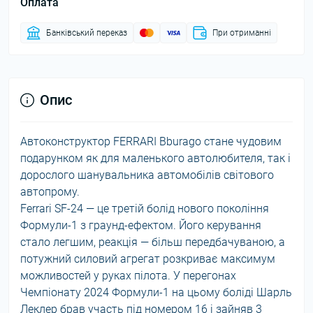
Оплата
Банківський переказ
При отриманні
Опис
Автоконструктор FERRARI Bburago стане чудовим
подарунком як для маленького автолюбителя, так і
дорослого шанувальника автомобілів світового
автопрому.
Ferrari SF-24 — це третій болід нового покоління
Формули-1 з граунд-ефектом. Його керування
стало легшим, реакція — більш передбачуваною, а
потужний силовий агрегат розкриває максимум
можливостей у руках пілота. У перегонах
Чемпіонату 2024 Формули-1 на цьому боліді Шарль
Леклер брав участь під номером 16 і зайняв 3