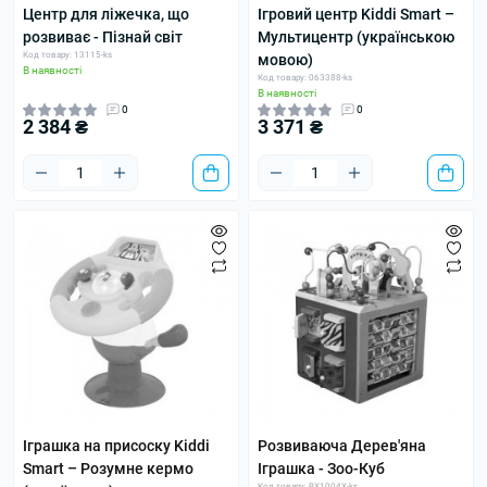
Центр для ліжечка, що
Ігровий центр Kiddi Smart –
розвиває - Пізнай світ
Мультицентр (українською
Код товару: 13115-ks
мовою)
В наявності
Код товару: 063388-ks
В наявності
0
0
2 384 ₴
3 371 ₴
Іграшка на присоску Kiddi
Розвиваюча Дерев'яна
Smart – Розумне кермо
Іграшка - Зоо-Куб
Код товару: BX1004X-ks