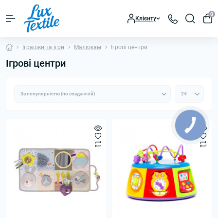
0
Клієнту
Іграшки та ігри
Малюкам
Ігрові центри
Ігрові центри
КНОПКА
ЗВ'ЯЗКУ