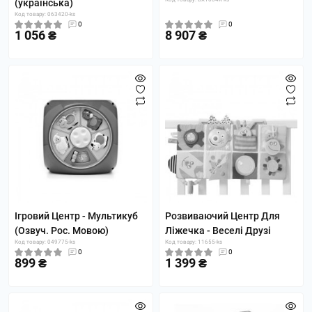
(українська)
Код товару: 063420-ks
0
0
1 056 ₴
8 907 ₴
Ігровий Центр - Мультикуб
Розвиваючий Центр Для
(Озвуч. Рос. Мовою)
Ліжечка - Веселі Друзі
Код товару: 049775-ks
Код товару: 11655-ks
0
0
899 ₴
1 399 ₴