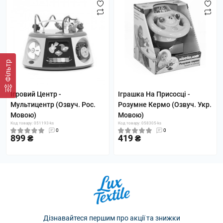
Фільтр
Ігровий Центр -
Іграшка На Присосці -
Мультицентр (Озвуч. Рос.
Розумне Кермо (Озвуч. Укр.
Мовою)
Мовою)
Код товару: 051193-ks
Код товару: 058305-ks
0
0
899 ₴
419 ₴
Дізнавайтеся першим про акції та знижки