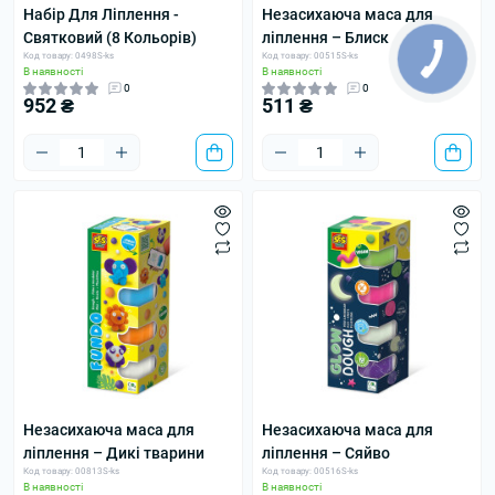
Набір Для Ліплення -
Незасихаюча маса для
Святковий (8 Кольорів)
ліплення – Блиск
Код товару: 0498S-ks
Код товару: 00515S-ks
В наявності
В наявності
0
0
952 ₴
511 ₴
Незасихаюча маса для
Незасихаюча маса для
ліплення – Дикі тварини
ліплення – Сяйво
Код товару: 00813S-ks
Код товару: 00516S-ks
В наявності
В наявності