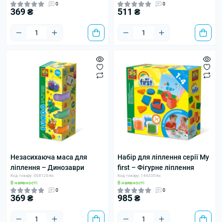
0
0
369 ₴
511 ₴
Незасихаюча маса для
Набір для ліплення серії My
ліплення – Динозаври
first – Фігурне ліплення
Код товару: 00812S-ks
Код товару: 14433S-ks
В наявності
В наявності
0
0
369 ₴
985 ₴