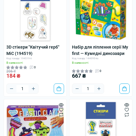
3D стікери "Квітучий герб"
Набір для ліплення серії My
MiC (194519)
first — Кумедні динозаври
Код товару: 194519-ti
Код товару: 14409S-ks
В наявності
В наявності
0
206 ₴
0
184 ₴
667 ₴