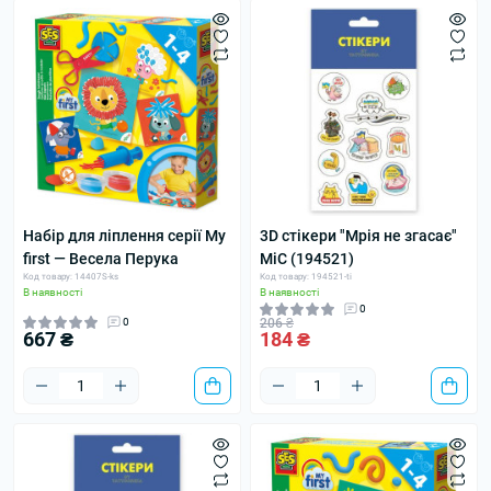
Набір для ліплення серії My
3D стікери "Мрія не згасає"
first — Весела Перука
MiC (194521)
Код товару: 14407S-ks
Код товару: 194521-ti
В наявності
В наявності
0
0
206 ₴
667 ₴
184 ₴