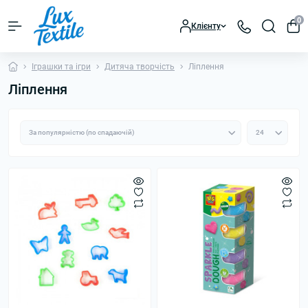
0
Клієнту
Іграшки та ігри
Дитяча творчість
Ліплення
Ліплення