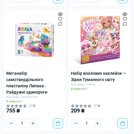
Меганабір
Набір вінілових наклейок —
самотвердільного
Зірки Туманного світу
Код товару: 11460-ks
пластиліну Липака -
В наявності
Райдужні єдинороги
Код товару: 15028-UA01-ks
В наявності
0
0
755 ₴
209 ₴