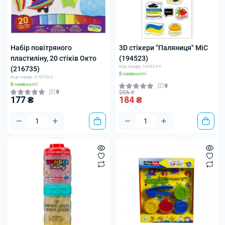
Набір повітряного
3D стікери "Паляниця" MiC
пластиліну, 20 стіків Окто
(194523)
Код товару: 194523-ti
(216735)
В наявності
Код товару: 216735-ti
В наявності
0
0
206 ₴
177 ₴
184 ₴