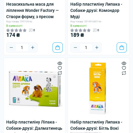
Незасихальна маса для
Набір пластиліну Липака -
ліплення Wonder Factory —
Собаки-друзі: Комондор
Створи форму, з пресом
Муді
Код товару: 595106-ks
Код товару: 30149-UA01-ks
В наявності
В наявності
0
0
174 ₴
189 ₴
Набір пластиліну Ліпака -
Набір пластиліну Липака -
Собаки-друзі: Далматинець
Собаки-друзі: Бігль Вокі