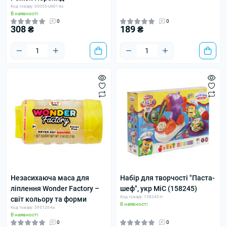
Код товару: 60055-UA01-ks
В наявності
0
0
308 ₴
189 ₴
Незасихаюча маса для
Набір для творчості "Паста-
ліплення Wonder Factory –
шеф", укр MiC (158245)
Код товару: 158245-ti
світ кольору та форми
В наявності
Код товару: 595120-ks
В наявності
0
0