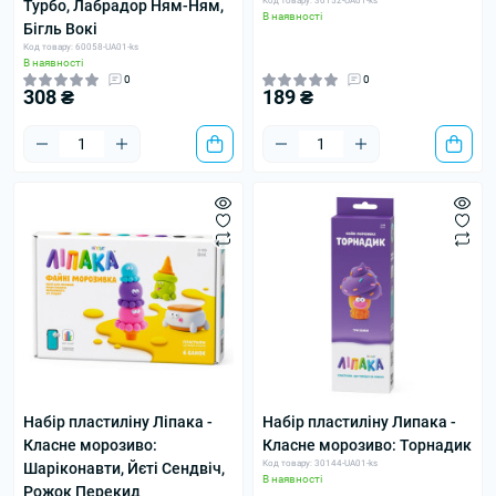
Код товару: 30152-UA01-ks
Турбо, Лабрадор Ням-Ням,
В наявності
Бігль Вокі
Код товару: 60058-UA01-ks
В наявності
0
0
308 ₴
189 ₴
Набір пластиліну Ліпака -
Набір пластиліну Липака -
Класне морозиво:
Класне морозиво: Торнадик
Код товару: 30144-UA01-ks
Шаріконавти, Йєті Сендвіч,
В наявності
Рожок Перекид