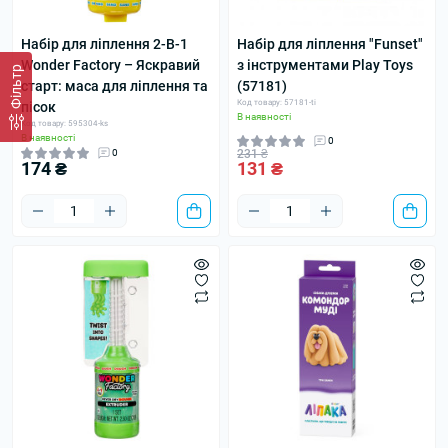
Набір для ліплення 2-В-1
Набір для ліплення "Funset"
Wonder Factory – Яскравий
з інструментами Play Toys
Фільтр
старт: маса для ліплення та
(57181)
Код товару: 57181-ti
пісок
В наявності
Код товару: 595304-ks
В наявності
0
0
231 ₴
174 ₴
131 ₴