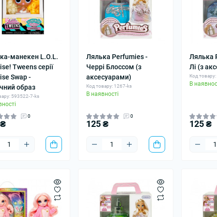
ка-манекен L.O.L.
Лялька Perfumies -
Лялька P
ise! Tweens серії
Черрі Блоссом (з
Лі (з ак
ise Swap -
аксесуарами)
Код товару:
В наявнос
чний образ
Код товару: 1267-ks
В наявності
вару: 593522-7-ks
вності
0
0
 ₴
125 ₴
125 ₴