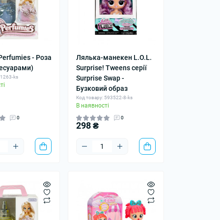
erfumies - Роза
Лялька-манекен L.O.L.
сесуарами)
Surprise! Tweens серії
 1263-ks
Surprise Swap -
ті
Бузковий образ
Код товару: 593522-8-ks
В наявності
0
0
298 ₴