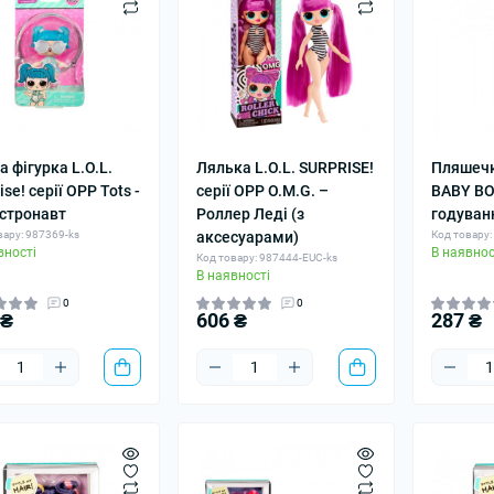
а фігурка L.O.L.
Лялька L.O.L. SURPRISE!
Пляшечк
ise! серії OPP Tots -
серії OPP O.M.G. –
BABY BO
стронавт
Роллер Леді (з
годуван
вару: 987369-ks
аксесуарами)
Код товару:
вності
В наявнос
Код товару: 987444-EUC-ks
В наявності
0
0
 ₴
606 ₴
287 ₴