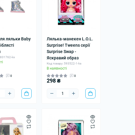
для ляльки Baby
Лялька-манекен L.O.L.
ріблясті
Surprise! Tweens серії
и
Surprise Swap -
 831762-ks
Яскравий образ
ті
Код товару: 593522-1-ks
В наявності
0
0
298 ₴