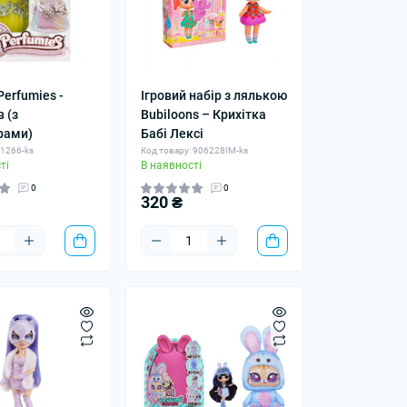
erfumies -
Ігровий набір з лялькою
 (з
Bubiloons – Крихітка
рами)
Бабі Лексі
 1266-ks
Код товару: 906228IM-ks
ті
В наявності
0
0
320 ₴