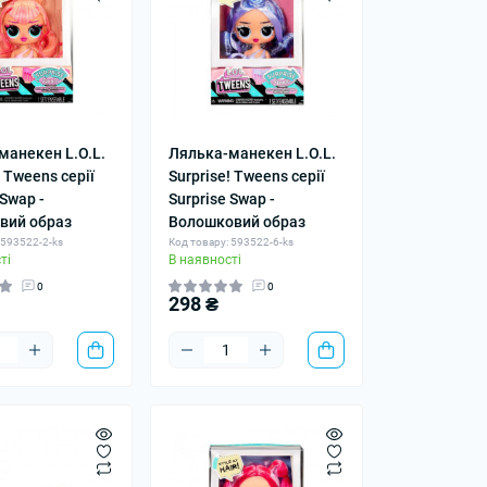
манекен L.O.L.
Лялька-манекен L.O.L.
! Tweens серії
Surprise! Tweens серії
 Swap -
Surprise Swap -
вий образ
Волошковий образ
 593522-2-ks
Код товару: 593522-6-ks
ті
В наявності
0
0
298 ₴