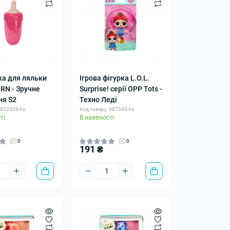
а для ляльки
Ігрова фігурка L.O.L.
RN - Зручне
Surprise! серії OPP Tots -
ня S2
Техно Леді
 832509-ks
Код товару: 987345-ks
ті
В наявності
0
0
191 ₴