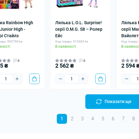
ка Rainbow High
Лялька L.O.L. Surprise!
Лялька 
 Junior High -
серії O.M.G. S8 – Ролер
серії Ма
рі Стайлз
Ейс
Вайолет
вару: 590798-ks
Код товару: 510383-ks
Код товару:
вності
В наявності
В наявнос
0
0
45 ₴
2 562 ₴
2 594 
Показати ще
1
2
3
4
5
6
7
8