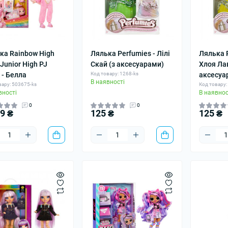
ка Rainbow High
Лялька Perfumies - Лілі
Лялька P
 Junior High PJ
Скай (з аксесуарами)
Хлоя Лав
 - Белла
Код товару: 1268-ks
аксесуа
В наявності
вару: 503675-ks
Код товару:
вності
В наявнос
0
0
09 ₴
125 ₴
125 ₴