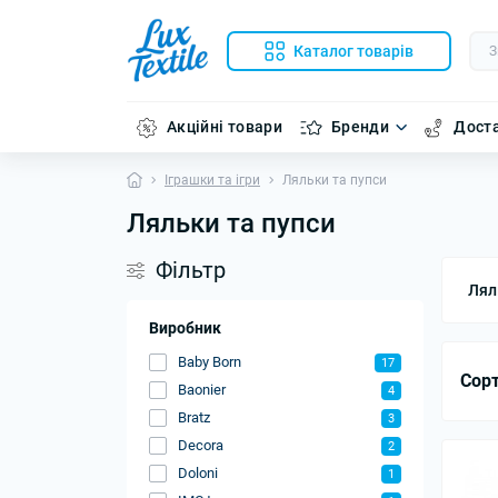
Каталог товарів
Акційні товари
Бренди
Доста
Іграшки та ігри
Ляльки та пупси
Ляльки та пупси
Фільтр
Лял
Виробник
Baby Born
17
Сорт
Baonier
4
Bratz
3
Decora
2
Doloni
1