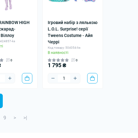
RAINBOW HIGH
Ігровий набір з лялькою
скарад-
L.O.L. Surprise! серії
 Віллоу
Tweens Costume - Айя
 424857-ks
Черрі
ті
Код товару: 504054-ks
В наявності
0
0
₴
1 795 ₴
9
>
>|