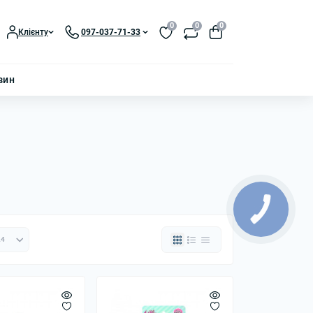
0
0
0
Клієнту
097-037-71-33
зин