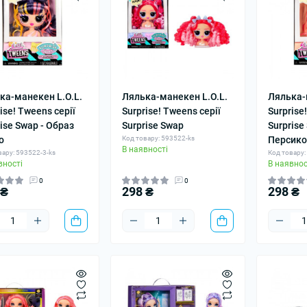
ка-манекен L.O.L.
Лялька-манекен L.O.L.
Лялька-
ise! Tweens серії
Surprise! Tweens серії
Surprise
ise Swap - Образ
Surprise Swap
Surprise
о
Код товару: 593522-ks
Персико
В наявності
вару: 593522-3-ks
Код товару:
вності
В наявнос
0
0
 ₴
298 ₴
298 ₴