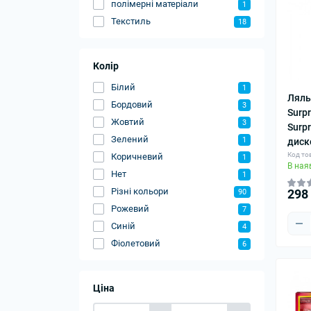
полімерні матеріали
1
Текстиль
18
Колір
Білий
1
Ляль
Бордовий
3
Surpr
Жовтий
3
Surpr
Зелений
1
диск
Код то
Коричневий
1
В ная
Нет
1
Різні кольори
298
90
Рожевий
7
Синій
4
Фіолетовий
6
Ціна