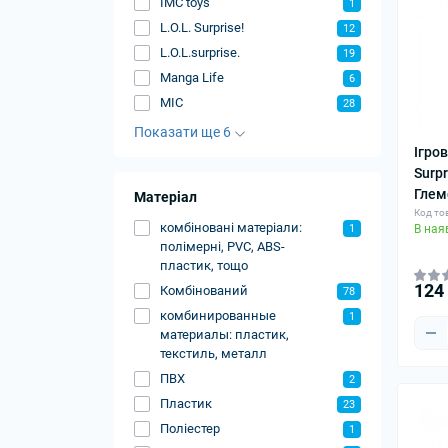
IMC toys
1
L.O.L. Surprise!
12
L.O.L.surprise.
19
Manga Life
6
MIC
28
Показати ще 6
Ігров
Surpr
Глем
Матеріал
Код то
комбіновані матеріали:
1
В ная
полімерні, PVC, ABS-
пластик, тощо
124
Комбінований
78
комбинированные
1
материалы: пластик,
текстиль, металл
ПВХ
2
Пластик
23
Поліестер
1