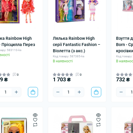
ка Rainbow High
Лялька Rainbow High
Взуття 
– Прісцилла Перез
серії Fantastic Fashion –
Born - C
вару: 583110-ks
Віолетта (з акс.)
кросівк
вності
Код товару: 587385-ks
Код товару:
В наявності
В наявнос
0
0
49 ₴
1 703 ₴
732 ₴