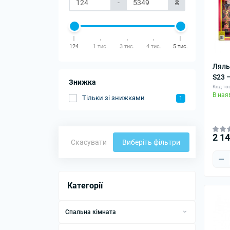
-
₴
124
1 тис.
3 тис.
4 тис.
5 тис.
Ляль
S23 
Знижка
Код то
В ная
Тільки зі знижками
1
2 1
Скасувати
Виберіть фільтри
Категорії
Спальна кімната
Постільна білизна