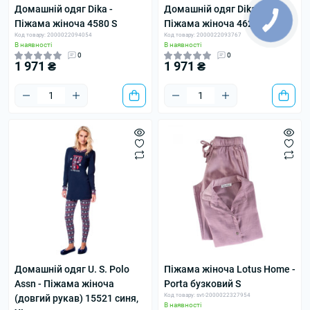
Домашній одяг Dika -
Домашній одяг Dika -
Піжама жіноча 4580 S
Піжама жіноча 4628 XL
Код товару: 2000022094054
Код товару: 2000022093767
В наявності
В наявності
0
0
1 971 ₴
1 971 ₴
Домашній одяг U. S. Polo
Піжама жіноча Lotus Home -
Assn - Піжама жіноча
Porta бузковий S
Код товару: svt-2000022327954
(довгий рукав) 15521 синя,
В наявності