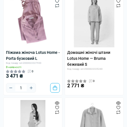
Піжама жіноча Lotus Home -
Домашні жіночі штани
Porta бузковий L
Lotus Home — Bruma
Код товару: svt-2000022327930
бежевий S
В наявності
Код товару: svt-2000022325240
0
3 471 ₴
0
2 771 ₴