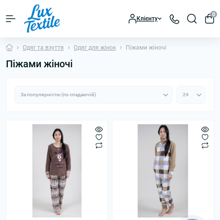
0
Клієнту
Одяг та взуття
Одяг для жінок
Піжами жіночі
Піжами жіночі