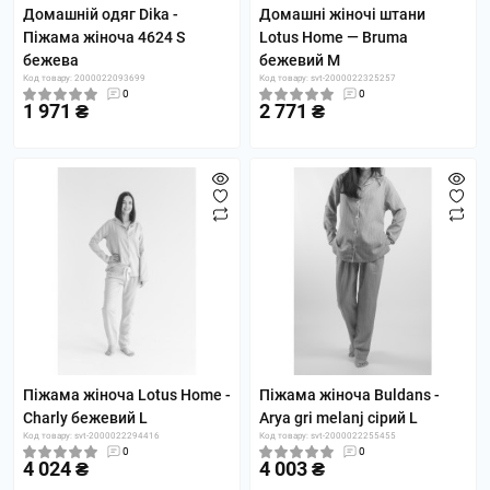
Домашній одяг Dika -
Домашні жіночі штани
Піжама жіноча 4624 S
Lotus Home — Bruma
бежева
бежевий M
Код товару: 2000022093699
Код товару: svt-2000022325257
0
0
1 971 ₴
2 771 ₴
Піжама жіноча Lotus Home -
Піжама жіноча Buldans -
Charly бежевий L
Arya gri melanj сірий L
Код товару: svt-2000022294416
Код товару: svt-2000022255455
0
0
4 024 ₴
4 003 ₴