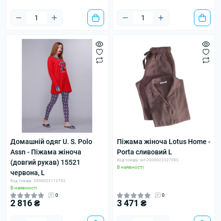
Домашній одяг U. S. Polo
Піжама жіноча Lotus Home -
Assn - Піжама жіноча
Porta сливовий L
Код товару: svt-2000022327985
(довгий рукав) 15521
В наявності
червона, L
Код товару: 2000022112192
В наявності
0
0
2 816 ₴
3 471 ₴