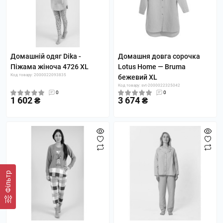
Домашній одяг Dika -
Домашня довга сорочка
Піжама жіноча 4726 XL
Lotus Home — Bruma
Код товару: 2000022093835
бежевий XL
Код товару: svt-2000022325042
0
0
1 602 ₴
3 674 ₴
Фільтр