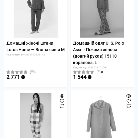
Домашні жіночі штани
Домашній одяг U. S. Polo
Lotus Home — Bruma синій M
Assn - Піжама жіноча
Код товару: svt-2000022325172
(довгий рукав) 15110
коралова, L
Код товару: 2000022102001
0
0
2 771 ₴
1 544 ₴