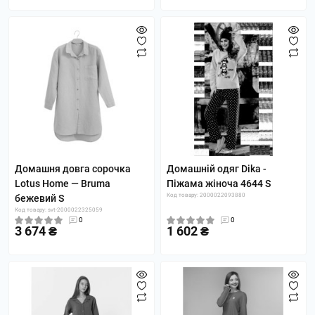
Домашня довга сорочка
Домашній одяг Dika -
Lotus Home — Bruma
Піжама жіноча 4644 S
Код товару: 2000022093880
бежевий S
Код товару: svt-2000022325059
0
0
3 674 ₴
1 602 ₴