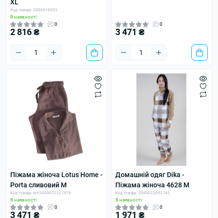
XL
Код товару: 2000018503
В наявності
0
0
2 816 ₴
3 471 ₴
Піжама жіноча Lotus Home -
Домашній одяг Dika -
Porta сливовий M
Піжама жіноча 4628 M
Код товару: svt-2000022327978
Код товару: 2000022093743
В наявності
В наявності
0
0
3 471 ₴
1 971 ₴