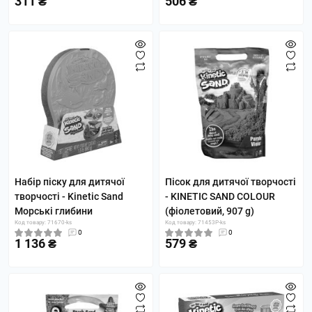
311 ₴
506 ₴
Набір піску для дитячої
Пісок для дитячої творчості
творчості - Kinetic Sand
- KINETIC SAND COLOUR
Морські глибини
(фіолетовий, 907 g)
Код товару: 71670-ks
Код товару: 71453P-ks
0
0
1 136 ₴
579 ₴