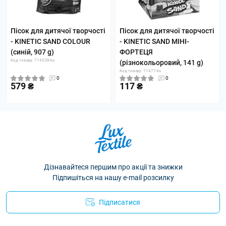
Пісок для дитячої творчості
Пісок для дитячої творчості
- KINETIC SAND COLOUR
- KINETIC SAND МІНІ-
(синій, 907 g)
ФОРТЕЦЯ
Код товару: 71453B-ks
(різнокольоровий, 141 g)
Код товару: 71477-ks
0
0
579 ₴
117 ₴
Дізнавайтеся першим про акції та знижки
Підпишіться на нашу e-mail розсилку
Підписатися
Політика конфіденційності