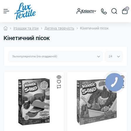
0
Клієнту
Іграшки та ігри
Дитяча творчість
Кінетичний пісок
Кінетичний пісок
КНОПКА
ЗВ'ЯЗКУ