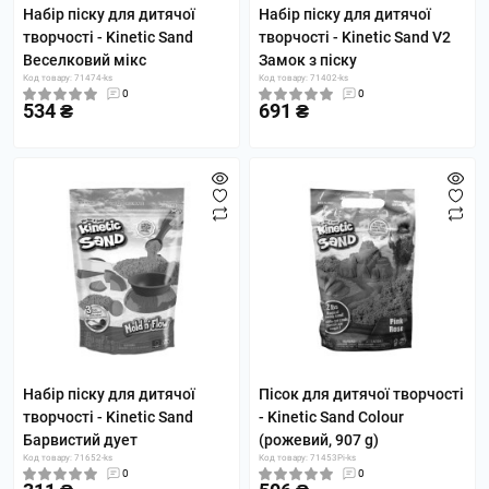
Набір піску для дитячої
Набір піску для дитячої
творчості - Kinetic Sand
творчості - Kinetic Sand V2
Веселковий мікс
Замок з піску
Код товару: 71474-ks
Код товару: 71402-ks
0
0
534 ₴
691 ₴
Набір піску для дитячої
Пісок для дитячої творчості
творчості - Kinetic Sand
- Kinetic Sand Colour
Барвистий дует
(рожевий, 907 g)
Код товару: 71652-ks
Код товару: 71453Pi-ks
0
0