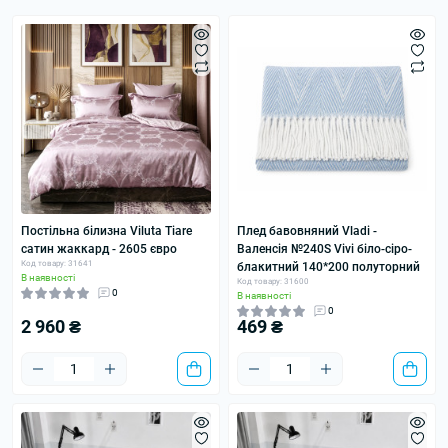
Постільна білизна Viluta Tiare
Плед бавовняний Vladi -
сатин жаккард - 2605 євро
Валенсія №240S Vivi біло-сіро-
Код товару: 31641
блакитний 140*200 полуторний
В наявності
Код товару: 31600
0
В наявності
0
2 960 ₴
469 ₴