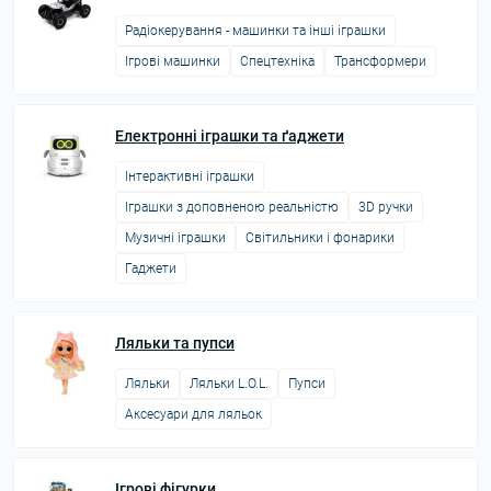
Радіокерування - машинки та інші іграшки
Ігрові машинки
Спецтехніка
Трансформери
Електронні іграшки та ґаджети
Інтерактивні іграшки
Іграшки з доповненою реальністю
3D ручки
Музичні іграшки
Світильники і фонарики
Гаджети
Ляльки та пупси
Ляльки
Ляльки L.O.L.
Пупси
Аксесуари для ляльок
Ігрові фігурки