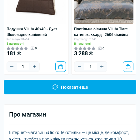
Подушка Viluta 40x40 - Дует
Постільна білизна Viluta Tiare
Шоколадно ванільний
сатин жаккард - 2606 сімейна
Код товару: 31654
Код товару: 31649
В наявності
В наявності
0
0
181 ₴
3 288 ₴
Показати ще
Про магазин
Інтернет-магазин
«Люкс Текстиль»
— це місце, де комфорт,
якість і турбота про клієнта поєднуються вже понад 10