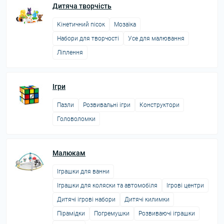
Дитяча творчість
Кінетичний пісок
Мозаїка
Набори для творчості
Усе для малювання
Ліплення
Ігри
Пазли
Розвивальні ігри
Конструктори
Головоломки
Малюкам
Іграшки для ванни
Іграшки для коляски та автомобіля
Ігрові центри
Дитячі ігрові набори
Дитячі килимки
Пірамідки
Погремушки
Розвиваючі іграшки