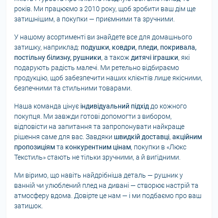
років. Ми працюємо з 2010 року, щоб зробити ваш дім ще
затишнішим, а покупки — приємними та зручними.
У нашому асортименті ви знайдете все для домашнього
затишку, наприклад:
подушки, ковдри, пледи, покривала,
постільну білизну, рушники
, а також
дитячі іграшки
, які
подарують радість малечі. Ми ретельно відбираємо
продукцію, щоб забезпечити наших клієнтів лише якісними,
безпечними та стильними товарами.
Наша команда цінує
індивідуальний підхід
до кожного
покупця. Ми завжди готові допомогти з вибором,
відповісти на запитання та запропонувати найкраще
рішення саме для вас. Завдяки
швидкій доставці
,
акційним
пропозиціям
та
конкурентним цінам
, покупки в «Люкс
Текстиль» стають не тільки зручними, а й вигідними.
Ми віримо, що навіть найдрібніша деталь — рушник у
ванній чи улюблений плед на дивані — створює настрій та
атмосферу вдома. Довірте це нам — і ми подбаємо про ваш
затишок.