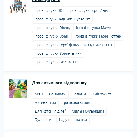
Ігрові фігуки DC
Ігрові фігуки Герої Аніме
Ігрові фігуки Леді Баг і СуперКіт
Ігрові фігурки Disney
Ігрові фігурки Marvel
Ігрові фігурки Sonic
Ігрові фігурки Гаррі Поттер
Ігрові фігурки герої фільмів та мультфільмів
Ігрові фігурки Зоряні війни
Ігрові фігурки Свинка Пеппа
Для активного відпочинку
М'ячі
Самокати
Шоломи і інший захист
Активні ігри
Іграшкова зброя
Для катання дітей
Мильні бульбашки
Будиночки
Надувні іграшки