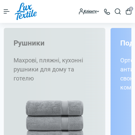
0
Клієнту
Рушники
Под
Махрові, пляжні, кухонні
Ортоп
рушники для дому та
антиа
готелю
свою
комф