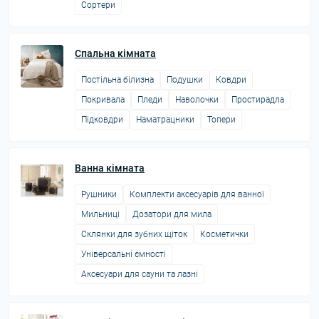
Сортери
Спальна кімната
Постільна білизна
Подушки
Ковдри
Покривала
Пледи
Наволочки
Простирадла
Підковдри
Наматрацники
Топери
Ванна кімната
Рушники
Комплекти аксесуарів для ванної
Мильниці
Дозатори для мила
Склянки для зубних щіток
Косметички
Універсальні ємності
Аксесуари для сауни та лазні