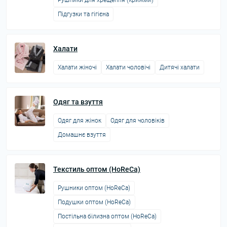
Рушники для хрещення (крижми)
Підгузки та гігієна
Халати
Халати жіночі
Халати чоловічі
Дитячі халати
Одяг та взуття
Одяг для жінок
Одяг для чоловіків
Домашнє взуття
Текстиль оптом (HoReCa)
Рушники оптом (HoReCa)
Подушки оптом (HoReCa)
Постільна білизна оптом (HoReCa)