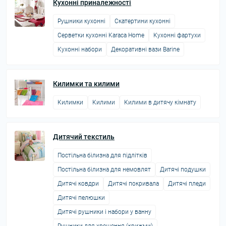
Кухонні приналежності
Рушники кухонні
Скатертини кухонні
Серветки кухонні Karaca Home
Кухонні фартухи
Кухонні набори
Декоративні вази Barine
Килимки та килими
Килимки
Килими
Килими в дитячу кімнату
Дитячий текстиль
Постільна білизна для підлітків
Постільна білизна для немовлят
Дитячі подушки
Дитячі ковдри
Дитячі покривала
Дитячі пледи
Дитячі пелюшки
Дитячі рушники і набори у ванну