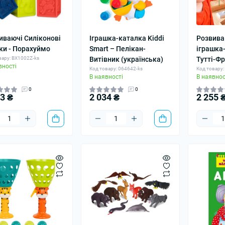
иваючі Силіконові
Іграшка-каталка Kiddi
Розвива
ки - Порахуймо
Smart – Пелікан-
іграшка-
вару: BX1002Z-ks
Витівник (українська)
Тутті-Фр
вності
Код товару: 064642-ks
Код товару:
В наявності
В наявнос
0
0
63 ₴
2 034 ₴
2 255 