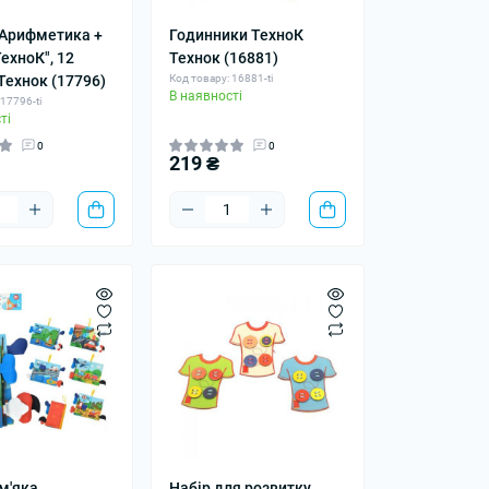
"Арифметика +
Годинники ТехноК
ехноК", 12
Технок (16881)
Технок (17796)
Код товару: 16881-ti
В наявності
17796-ti
ті
0
0
219 ₴
м'яка
Набір для розвитку