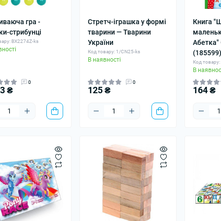
иваюча гра -
Стретч-іграшка у формі
Книга "
ки-стрибунці
тварини — Тварини
маленьк
вару: BX2274Z-ks
України
Абетка" 
вності
Код товару: 1/CN25-ks
(185599
В наявності
Код товару:
В наявнос
0
0
53 ₴
125 ₴
164 ₴