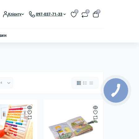
0
0
0
Клієнту
097-037-71-33
зин