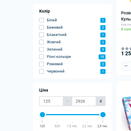
Колір
Розв
Куль
Білий
1
Код то
Бежевий
2
В ная
Блакитний
1
Жовтий
2
Зелений
3
1 2
Різні кольори
18
Рожевий
2
Червоний
1
Ціна
-
₴
125
825
1,5 тис.
2,2 тис.
2,9 тис.