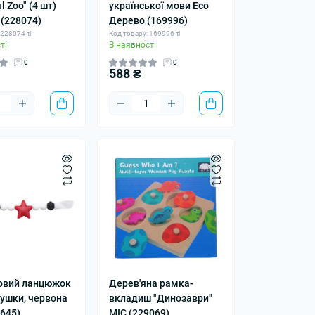
l Zoo" (4 шт)
української мови Еco
s (228074)
Дерево (169996)
 228074-ti
Код товару: 169996-ti
ті
В наявності
0
0
588 ₴
овий ланцюжок
Дерев'яна рамка-
тушки, червона
вкладиш "Динозаври"
645)
MIC (229069)