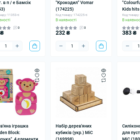
. в п / е Бамсік
"Крокодил" Vomar
"Colourfu
53)
(174225)
Kids hit
ару: 11353-ti
Код товару: 174225-ti
Код товару:
вності
В наявності
В наявнос
0
0
 ₴
232 ₴
383 ₴
в'яна іграшка
Набір дерев'яних
Силікон
den Block:
кубиків (укр.) MiC
для пус
очка", 4 елементи
(169998)
MiC (180