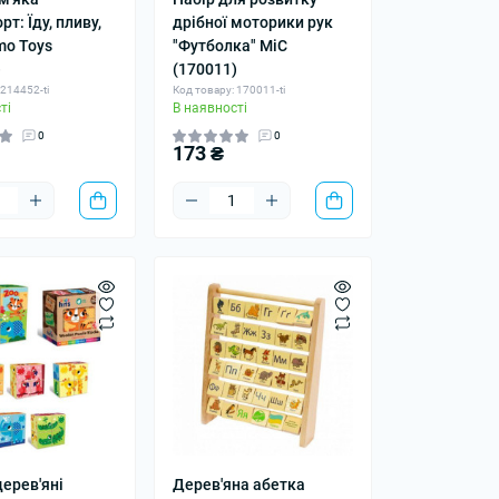
рт: Їду, пливу,
дрібної моторики рук
mo Toys
"Футболка" MiC
)
(170011)
 214452-ti
Код товару: 170011-ti
ті
В наявності
0
0
173 ₴
ерев'яні
Дерев'яна абетка