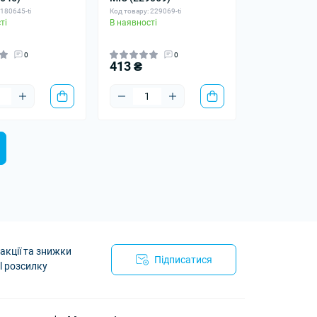
 180645-ti
Код товару: 229069-ti
ті
В наявності
0
0
413 ₴
акції та знижки
Підписатися
l розсилку
йності