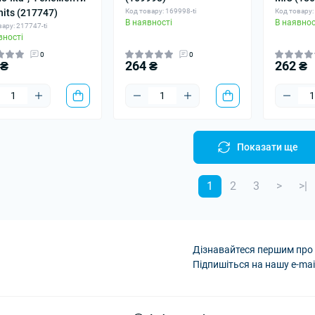
hits (217747)
Код товару: 169998-ti
Код товару:
В наявності
В наявнос
ару: 217747-ti
вності
0
0
 ₴
264 ₴
262 ₴
Показати ще
1
2
3
>
>|
Дізнавайтеся першим про 
Підпишіться на нашу e-mai
Політика конфіденці