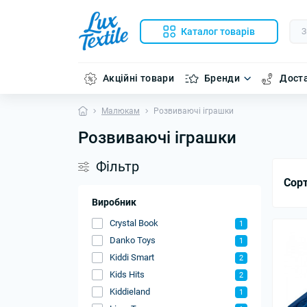
Каталог товарів
Акційні товари
Бренди
Доста
Малюкам
Розвиваючі іграшки
Розвиваючі іграшки
Фільтр
Сорт
Виробник
Crystal Book
1
Danko Toys
1
Kiddi Smart
2
Kids Hits
2
Kіddіeland
1