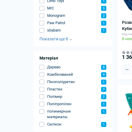
Limo Toys
1
MIC
5
Monogram
2
Розв
Paw Patrol
1
Куби
sbabam
1
Код то
Показати ще 8
В ная
1 3
Матеріал
Дерево
8
Комбінований
4
Пінополіуретан
1
Пластик
7
Полімер
2
Поліпропілен
1
полимерные
1
материалы
Силікон
1