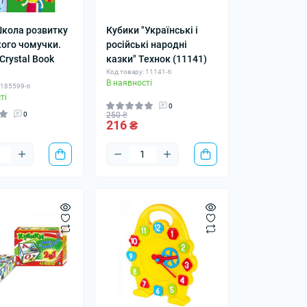
Школа розвитку
Кубики "Українські і
ого чомучки.
російські народні
Crystal Book
казки" Технок (11141)
)
Код товару: 11141-ti
В наявності
 185599-ti
ті
0
0
250 ₴
216 ₴