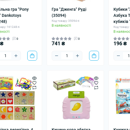
ільна гра "Pony
Гра "Дженга" Руді
Кубики 
" Dankotoys
(35094)
Азбука Т
248)
Код товару: 35094-ti
кубиків 
В наявності
ару: 161248-ti
Код товару: 
вності
В наявнос
0
0
 ₴
741 ₴
196 ₴
івка дерев'яна, 4
Кишенькова абетка
Книжка 