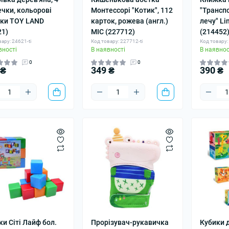
чки, кольорові
Монтессорі "Котик", 112
"Транспо
ки TOY LAND
карток, рожева (англ.)
лечу" Li
21)
MIC (227712)
(214452
ару: 24621-ti
Код товару: 227712-ti
Код товару:
вності
В наявності
В наявнос
0
0
 ₴
349 ₴
390 ₴
ки Сіті Лайф бол.
Прорізувач-рукавичка
Кубики д