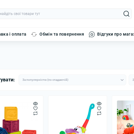
вка і оплата
Обмін та повернення
Відгуки про мага
увати: