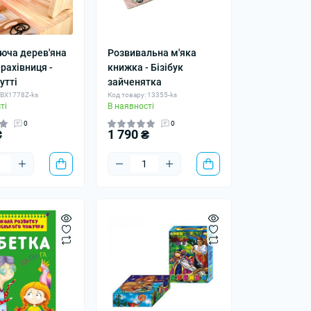
юча дерев'яна
Розвивальна м'яка
рахівниця -
книжка - Бізібук
утті
зайченятка
 BX1778Z-ks
Код товару: 13355-ks
ті
В наявності
0
0
₴
1 790 ₴