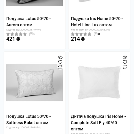
Подушка Lotus 50*70 -
Подушка Iris Home 50*70 -
Aurora оптом
Hotel Line Lux оптом
Код товару: 2000022177979g
Код товару: svt-2000022286527g
0
0
421 ₴
214 ₴
Подушка Lotus 50*70 -
Дитяча подушка Iris Home -
Softness Buket оптом
Complete Soft Fly 40*60
Код товару: 2000022201834g
оптом
Код товару: svt-2000022284295g