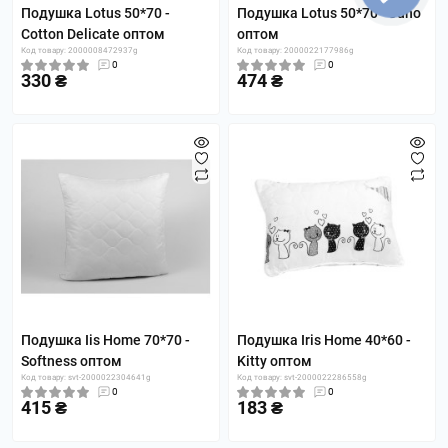
Подушка Lotus 50*70 -
Подушка Lotus 50*70 - Juno
Cotton Delicate оптом
оптом
Код товару: 2000008472937g
Код товару: 2000022177986g
0
0
330 ₴
474 ₴
Подушка Iis Home 70*70 -
Подушка Iris Home 40*60 -
Softness оптом
Kitty оптом
Код товару: svt-2000022304641g
Код товару: svt-2000022286558g
0
0
415 ₴
183 ₴