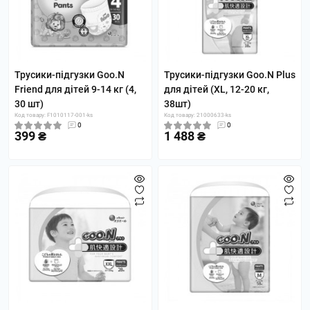
Трусики-підгузки Goo.N
Трусики-підгузки Goo.N Plus
Friend для дітей 9-14 кг (4,
для дітей (XL, 12-20 кг,
30 шт)
38шт)
Код товару: F1010117-001-ks
Код товару: 21000633-ks
0
0
399 ₴
1 488 ₴