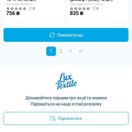
Код товару: 863229-ks
Код товару: F1010117-007-ks
0
0
756 ₴
835 ₴
Показати ще
1
2
>
>|
Дізнавайтеся першим про акції та знижки
Підпишіться на нашу e-mail розсилку
Підписатися
Політика конфіденційності