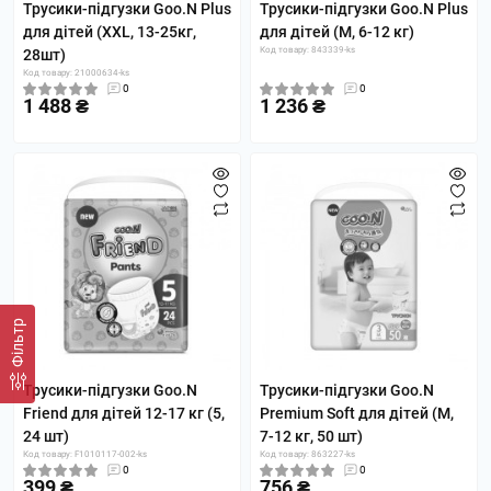
Трусики-підгузки Goo.N Plus
Трусики-підгузки Goo.N Plus
для дітей (XXL, 13-25кг,
для дітей (M, 6-12 кг)
Код товару: 843339-ks
28шт)
Код товару: 21000634-ks
0
0
1 488 ₴
1 236 ₴
Фільтр
Трусики-підгузки Goo.N
Трусики-підгузки Goo.N
Friend для дітей 12-17 кг (5,
Premium Soft для дітей (M,
24 шт)
7-12 кг, 50 шт)
Код товару: F1010117-002-ks
Код товару: 863227-ks
0
0
399 ₴
756 ₴