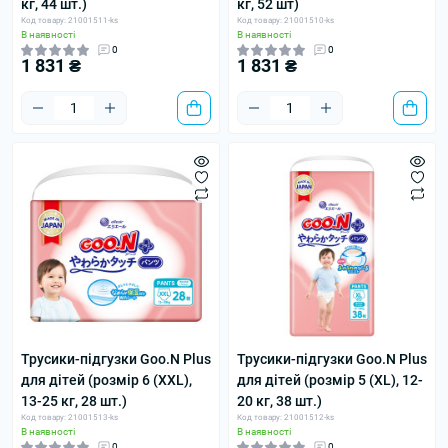
кг, 44 шт.)
кг, 52 шт)
Код товару: 21001511-ks
Код товару: 21001510-ks
В наявності
В наявності
0
0
1 831 ₴
1 831 ₴
Трусики-підгузки Goo.N Plus
Трусики-підгузки Goo.N Plus
для дітей (розмір 6 (XXL),
для дітей (розмір 5 (XL), 12-
13-25 кг, 28 шт.)
20 кг, 38 шт.)
Код товару: 21001513-ks
Код товару: 21001512-ks
В наявності
В наявності
0
0