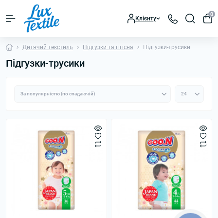
0
Клієнту
Дитячий текстиль
Підгузки та гігієна
Підгузки-трусики
Підгузки-трусики