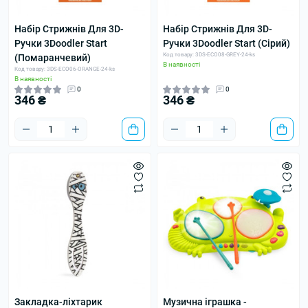
Набір Стрижнів Для 3D-
Набір Стрижнів Для 3D-
Ручки 3Doodler Start
Ручки 3Doodler Start (Сірий)
Код товару: 3DS-ECO08-GREY-24-ks
(Помаранчевий)
В наявності
Код товару: 3DS-ECO06-ORANGE-24-ks
В наявності
0
0
346 ₴
346 ₴
Закладка-ліхтарик
Музична іграшка -