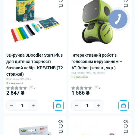
3D-ручка 3Doodler Start Plus
Інтерактивний робот з
для дитячої творчості
голосовим керуванням –
базовий набір- КРЕАТИВ (72
AT-Rоbot (зелен., укр.)
Код товару: AT001-02-UKR-ks
стрижні)
В наявності
Код товару: SPLUS-ks
В наявності
0
0
2 847 ₴
1 586 ₴