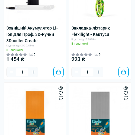
Зовнішній Акумулятор Li-
Закладка-ліхтарик
Ion Для Проф. 3D-Ручки
Flexilight - Кактуси
Код товару: FLCAC-ks
3Doodler Create
В наявності
Код товару: DOODJET-ks
В наявності
0
0
1 454 ₴
223 ₴