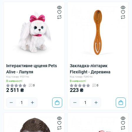
Інтерактивне цуценя Pets
Закладка-ліхтарик
Alive - Лапуля
Flexilight - Деревина
Код товару: 9531-ks
Код товару: FLWO-ks
В наявності
В наявності
0
0
2 511 ₴
223 ₴