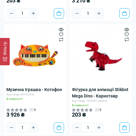
203 ₴
3 210 ₴
Фільтр
Музична Іграшка - Котофон
Фігурка для анімації Stikbot
Код товару: BX1025Z-ks
Mega Dino - Карнотавр
В наявності
Код товару: TST624C_UAKD-ks
В наявності
0
0
3 926 ₴
203 ₴