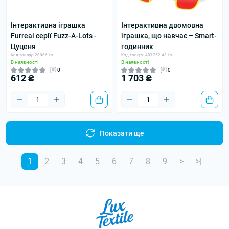
Інтерактивна іграшка
Інтерактивна двомовна
Furreal серії Fuzz-A-Lots -
іграшка, що навчає – Smart-
Цуценя
годинник
Код товару: 28066-ks
Код товару: 407752-43-ks
В наявності
В наявності
0
0
612 ₴
1 703 ₴
Показати ще
1
2
3
4
5
6
7
8
9
>
>|