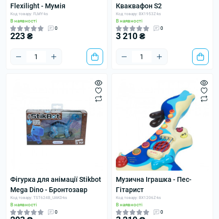
Flexilight - Мумія
Кваквафон S2
Код товару: FLMY-ks
Код товару: BX1953Z-ks
В наявності
В наявності
0
0
223 ₴
3 210 ₴
Фігурка для анімації Stikbot
Музична Іграшка - Пес-
Mega Dino - Бронтозавр
Гітарист
Код товару: TST624B_UAKD-ks
Код товару: BX1206Z-ks
В наявності
В наявності
0
0