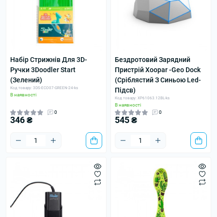
Набір Стрижнів Для 3D-
Бездротовий Зарядний
Ручки 3Doodler Start
Пристрій Xoopar -Geo Dock
(Зелений)
(Сріблястий З Синьою Led-
Код товару: 3DS-ECO07-GREEN-24-ks
Підсв)
В наявності
Код товару: XP61063.12BL-ks
В наявності
0
0
346 ₴
545 ₴