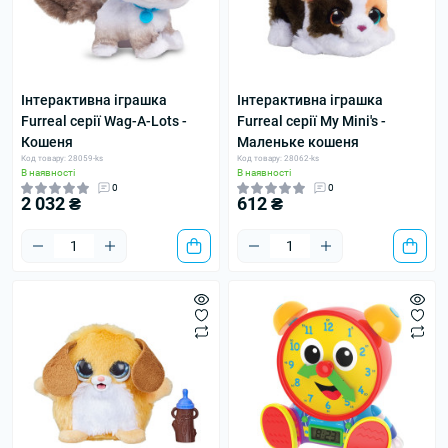
Інтерактивна іграшка
Інтерактивна іграшка
Furreal серії Wag-A-Lots -
Furreal серії My Mini's -
Кошеня
Маленьке кошеня
Код товару: 28059-ks
Код товару: 28062-ks
В наявності
В наявності
0
0
2 032 ₴
612 ₴