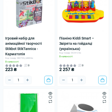
Ігровий набір для
Піаніно Kiddi Smart –
анімаційної творчості
Звірята на гойдалці
Stikbot StikTannica -
(українська)
Код товару: 063412-ks
Карматопія
В наявності
Код товару: SB270G_UAKD-ks
В наявності
0
0
223 ₴
2 257 ₴