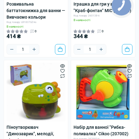
Розвивальна
Іграшка для гри у ванні
баттатокнижка для ванни —
"Краб-фонтан" MIC (260138)
Код товару: 260138-ti
Вивчаємо кольори
В наявності
Код товару: LB1837GZ-ks
В наявності
0
0
414 ₴
344 ₴
Піноутворювач
Набір для ванної "Рибка-
"Динозаврик", мелодії,
поливалка" Cikoo (207002)
Код товару: 207002-ti