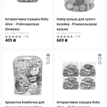
Інтерактивна іграшка Robo
Набір кульок для сухого
Alive – Робочерепаха
басейну - Різнокольорові
(бежева)
кульки
Код товару: 7192UQ1-3-ks
Код товару: 642821E4C-ks
0
0
409 ₴
669 ₴
Ароматна бомбочка для
Інтерактивна іграшка Robo