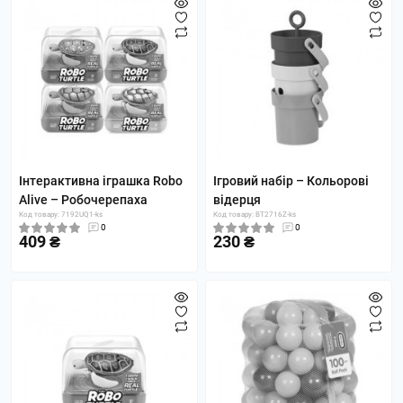
Інтерактивна іграшка Robo
Ігровий набір – Кольорові
Alive – Робочерепаха
відерця
Код товару: 7192UQ1-ks
Код товару: BT2716Z-ks
0
0
409 ₴
230 ₴