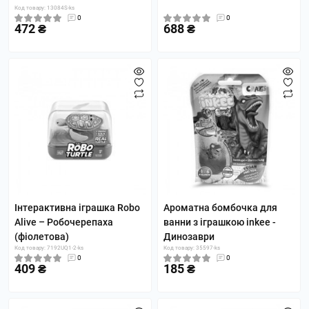
Код товару: 13084S-ks
0
0
472 ₴
688 ₴
Інтерактивна іграшка Robo
Ароматна бомбочка для
Alive – Робочерепаха
ванни з іграшкою inkee -
(фіолетова)
Динозаври
Код товару: 7192UQ1-2-ks
Код товару: 35597-ks
0
0
409 ₴
185 ₴