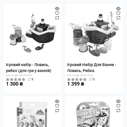
Ігровий набір - Ловись,
Ігровий Набір Для Ванни -
рибко (для гри у ванній)
Ловись, Рибка
Код товару: BX2204Z-ks
Код товару: BX1012Z-ks
0
0
1 300 ₴
1 399 ₴