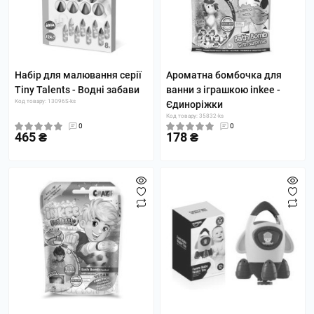
Набір для малювання серії
Ароматна бомбочка для
Tiny Talents - Водні забави
ванни з іграшкою inkee -
Код товару: 13096S-ks
Єдиноріжки
Код товару: 35832-ks
0
0
465 ₴
178 ₴