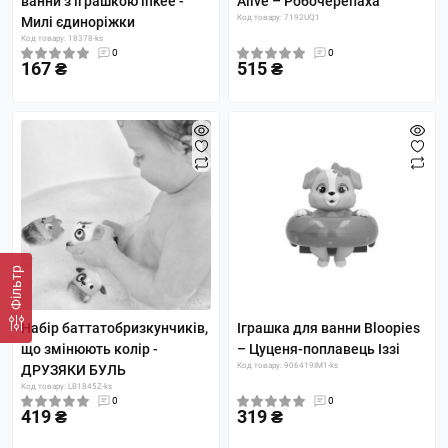
ванни з іграшкою inkee -
Alive – Робочерепаха
Код товару: 7192UQ1
Милі єдиноріжки
Код товару: 18378-ks
0
0
167 ₴
515 ₴
Фільтр
Набір баттатобризкунчиків,
Іграшка для ванни Bloopies
що змінюють колір -
– Цуценя-поплавець Іззі
Код товару: 906419IM1-ks
ДРУЗЯКИ БУЛЬ
Код товару: LB1845Z-ks
0
0
419 ₴
319 ₴