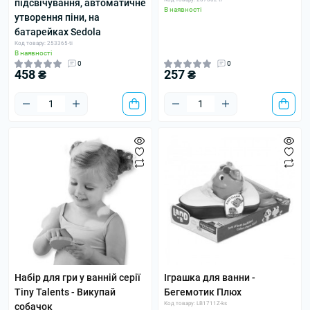
підсвічування, автоматичне
В наявності
утворення піни, на
батарейках Sedola
Код товару: 253365-ti
В наявності
0
0
458 ₴
257 ₴
Набір для гри у ванній серії
Іграшка для ванни -
Tiny Talents - Викупай
Бегемотик Плюх
Код товару: LB1711Z-ks
собачок