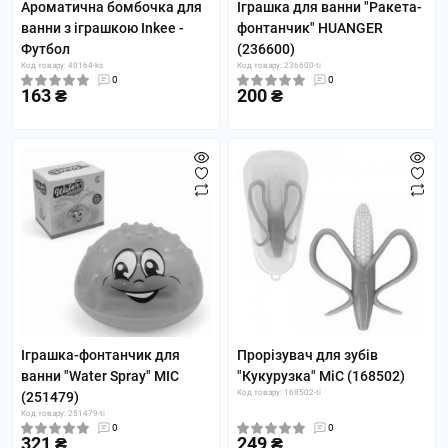
Ароматична бомбочка для
Іграшка для ванни "Ракета-
ванни з іграшкою Inkee -
фонтанчик" HUANGER
Футбол
(236600)
Код товару: 40164-ks
Код товару: 236600-ti
0
0
163 ₴
200 ₴
Іграшка-фонтанчик для
Прорізувач для зубів
ванни "Water Spray" MIC
"Кукурузка" MiC (168502)
Код товару: 168502-ti
(251479)
Код товару: 251479-ti
0
0
321 ₴
249 ₴