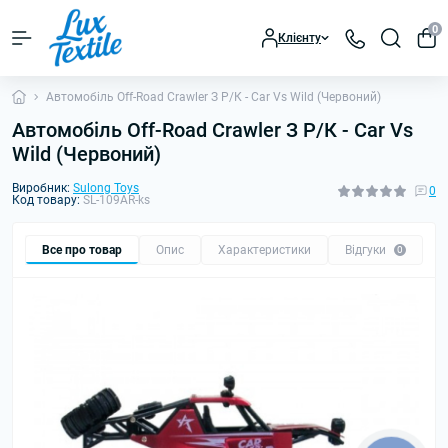
0
Клієнту
Автомобіль Off-Road Crawler З Р/К - Car Vs Wild (Червоний)
Автомобіль Off-Road Crawler З Р/К - Car Vs
Wild (Червоний)
Виробник:
Sulong Toys
0
Код товару:
SL-109AR-ks
Все про товар
Опис
Характеристики
Відгуки
0