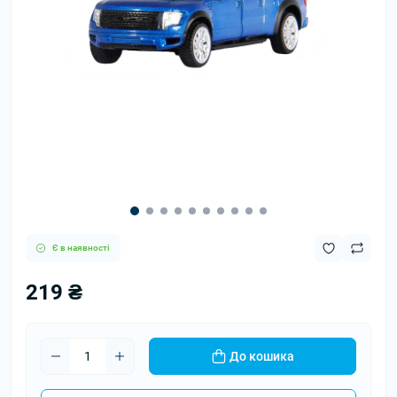
Є в наявності
219 ₴
До кошика