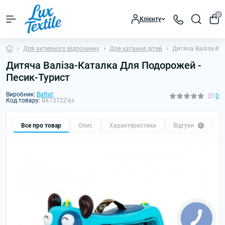
0
Клієнту
Для активного відпочинку
Для катання дітей
Дитяча Валіза-Ка
Дитяча Валіза-Каталка Для Подорожей -
Песик-Турист
Виробник:
Battat
0
Код товару:
BX1572Z-ks
Все про товар
Опис
Характеристики
Відгуки
0