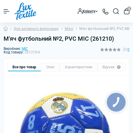
0
Клієнту
Для активного відпочинку
М'ячі
М'яч футбольний №2, PVC MIC 
М'яч футбольний №2, PVC MIC (261210)
Виробник:
MIC
0
Код товару:
261210-ti
Все про товар
Опис
Характеристики
Відгуки
0