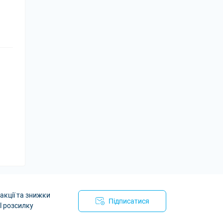
акції та знижки
Підписатися
l розсилку
йності