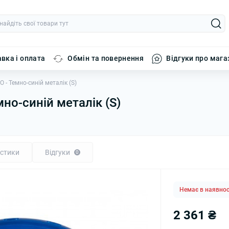
вка і оплата
Обмін та повернення
Відгуки про мага
- Темно-синій металік (S)
но-синій металік (S)
стики
Відгуки
0
Немає в наявнос
2 361 ₴