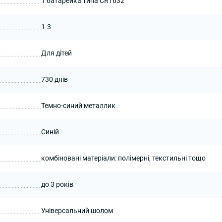
1 батарейка типа CR1632
1-3
Для дітей
730 днів
Темно-синий металлик
Синій
комбіновані матеріали: полімерні, текстильні тощо
до 3 років
Універсальний шолом