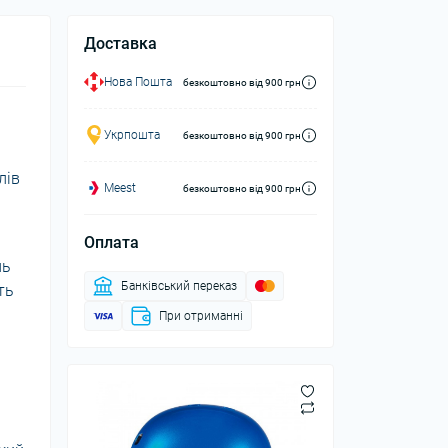
Доставка
Нова Пошта
безкоштовно від 900 грн
Укрпошта
безкоштовно від 900 грн
лів
Meest
безкоштовно від 900 грн
Оплата
нь
Банківський переказ
ть
При отриманні