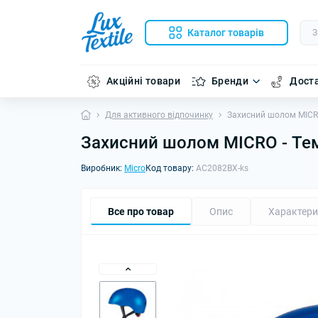
Каталог товарів
Акційні товари
Бренди
Доста
Для активного відпочинку
Захисний шолом MICRO 
Захисний шолом MICRO - Тем
Виробник:
Micro
Код товару:
AC2082BX-ks
Все про товар
Опис
Характери