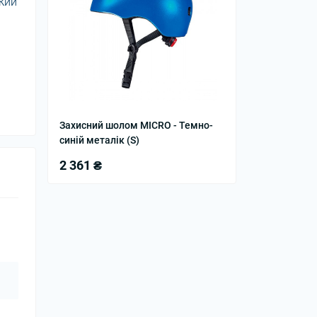
який
Захисний шолом MICRO - Темно-
синій металік (S)
2 361 ₴