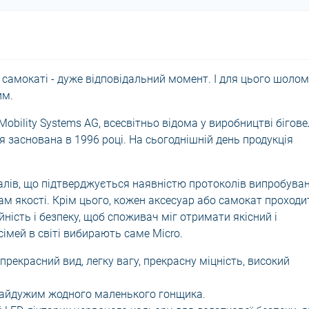
 самокаті - дуже відповідальний момент. І для цього шолом
им.
obility Systems AG, всесвітньо відома у виробництві бігове
ія заснована в 1996 році. На сьогоднішній день продукція
іалів, що підтверджується наявністю протоколів випробува
ам якості. Крім цього, кожен аксесуар або самокат проходи
йність і безпеку, щоб споживач міг отримати якісний і
імей в світі вибирають саме Micro.
рекрасний вид, легку вагу, прекрасну міцність, високий
байдужим жодного маленького гонщика.