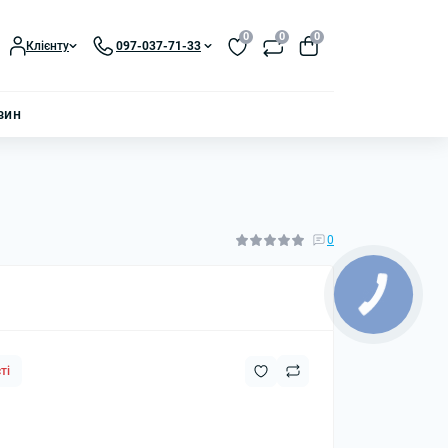
0
0
0
Клієнту
097-037-71-33
зин
0
ті