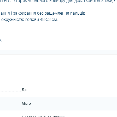
 LED-ліхтарик червоного кольору для додаткової безпеки, 
ивання і закривання без защемлення пальців.
з окружністю голови 48-53 см.
.
Да
Micro