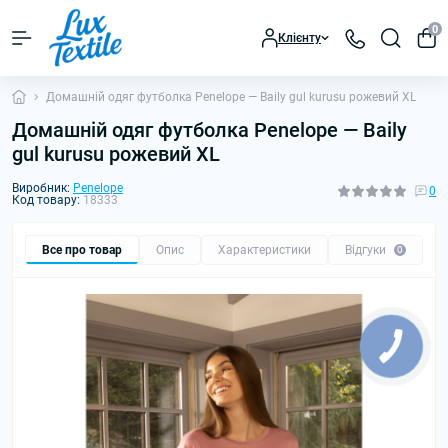
0
Клієнту
Домашній одяг футболка Penelope — Baily gul kurusu рожевий XL
Домашній одяг футболка Penelope — Baily
gul kurusu рожевий XL
Виробник:
Penelope
0
Код товару:
18333
Все про товар
Опис
Характеристики
Відгуки
0