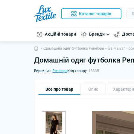
Каталог товарів
Акційні товари
Бренди
Доста
Домашній одяг футболка Penelope — Baily siyah чор
Домашній одяг футболка Pene
Виробник:
Penelope
Код товару:
18335
Все про товар
Опис
Характери