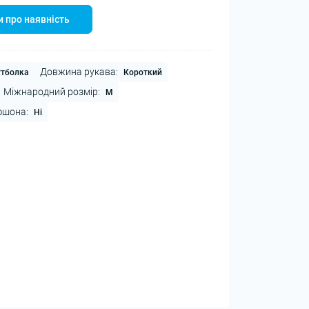
 про наявність
Довжина рукава:
тболка
Короткий
Міжнародний розмір:
M
юшона:
Ні