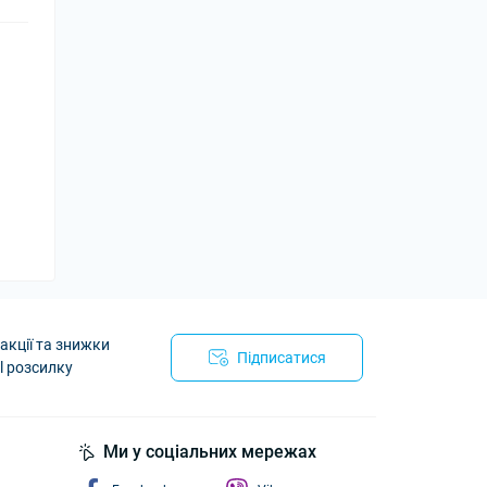
акції та знижки
Підписатися
l розсилку
йності
Ми у соціальних мережах