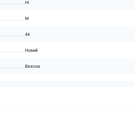
Ні
M
44
Новий
Віскоза