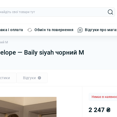
вка і оплата
Обмін та повернення
Відгуки про мага
ний M
lope — Baily siyah чорний M
стики
Відгуки
0
Немає в наявнос
2 247 ₴