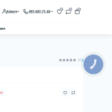
0
0
0
Клієнту
097-037-71-33
зин
0
ті