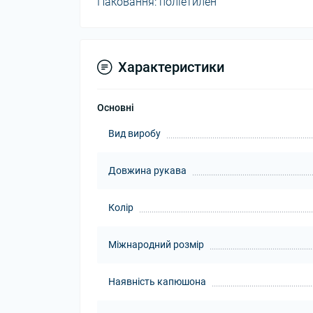
Паковання: поліетилен
Характеристики
Основні
Вид виробу
Довжина рукава
Колір
Міжнародний розмір
Наявність капюшона