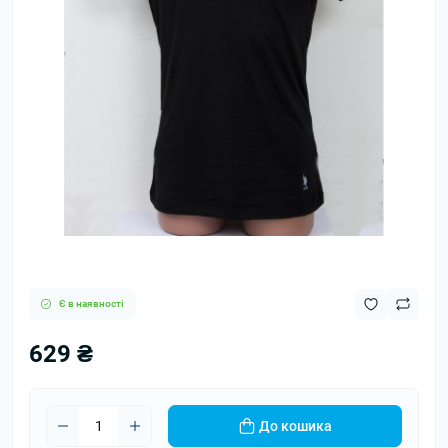
Є в наявності
629 ₴
До кошика