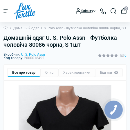
0
Клієнту
Домашній одяг U. S. Polo Assn - Футболка чоловіча 80086 чорна, S 1ш
Домашній одяг U. S. Polo Assn - Футболка
чоловіча 80086 чорна, S 1шт
Виробник:
U. S. Polo Assn
0
Код товару:
2000018492
Все про товар
Опис
Характеристики
Відгуки
0