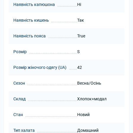
Наявність капюшона
Ні
Наявність кишень
Так
Наявність пояса
True
Розмір
S
Розмір жіночого одягу (UA)
42
Сезон
Весна/Осінь
Склад
Хлопок+модал
Стан
Новий
Тип халата
Домашний