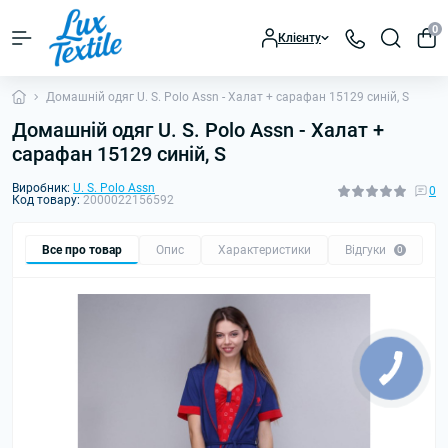
0
Клієнту
Домашній одяг U. S. Polo Assn - Халат + сарафан 15129 синій, S
Домашній одяг U. S. Polo Assn - Халат +
сарафан 15129 синій, S
Виробник:
U. S. Polo Assn
0
Код товару:
2000022156592
Все про товар
Опис
Характеристики
Відгуки
0