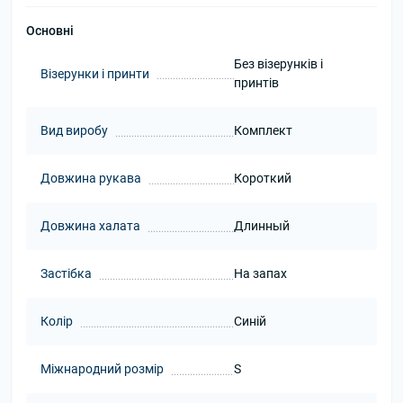
Основні
Без візерунків і
Візерунки і принти
принтів
Вид виробу
Комплект
Довжина рукава
Короткий
Довжина халата
Длинный
Застібка
На запах
Колір
Синій
Міжнародний розмір
S