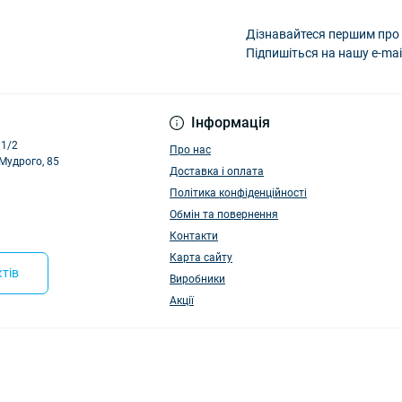
Дізнавайтеся першим про 
Підпишіться на нашу e-mai
Політика конфіденці
Інформація
11/2
Про нас
 Мудрого, 85
Доставка і оплата
Політика конфіденційності
Обмін та повернення
Контакти
Карта сайту
тів
Виробники
Акції