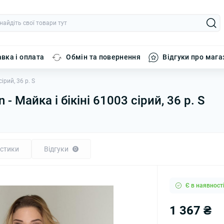
вка і оплата
Обмін та повернення
Відгуки про мага
ірий, 36 р. S
- Майка і бікіні 61003 сірий, 36 р. S
стики
Відгуки
0
Є в наявност
1 367 ₴