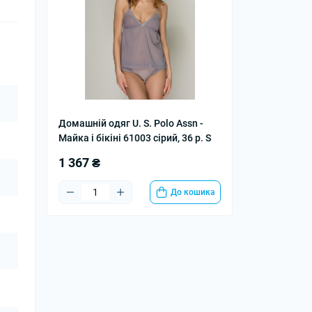
Домашній одяг U. S. Polo Assn -
Майка і бікіні 61003 сірий, 36 р. S
1 367 ₴
До кошика