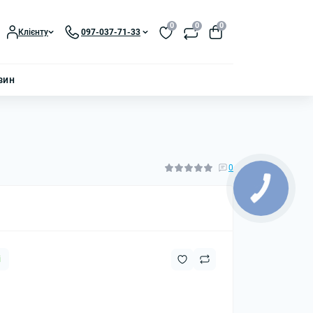
0
0
0
Клієнту
097-037-71-33
зин
0
і