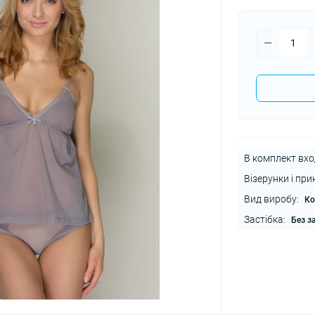
В комплект вхо
Візерунки і при
Вид виробу:
Ко
Застібка:
Без з