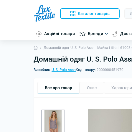
Каталог товарів
Акційні товари
Бренди
Доста
Домашній одяг U. S. Polo Assn - Майка і бікіні 61003 с
Домашній одяг U. S. Polo Assn 
Виробник:
U. S. Polo Assn
Код товару:
2000008451970
Все про товар
Опис
Характери