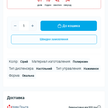
01
:
18
:
42
:
34
днів
годин
хвилин
секунд
До кошика
Швидке замовлення
Колір:
Материал изготовления:
Сірий
Полирезин
Тип диспенсера:
Тип управления:
Настільний
Нажимное
Форма:
Овальна
Доставка
Нова Пошта
безкоштовно від 900 грн