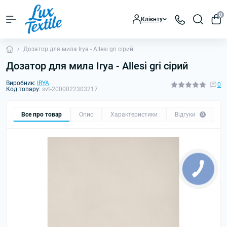
0
Клієнту
Дозатор для мила Irya - Allesi gri сірий
Дозатор для мила Irya - Allesi gri сірий
Виробник:
IRYA
0
Код товару:
svt-2000022303217
Все про товар
Опис
Характеристики
Відгуки
0