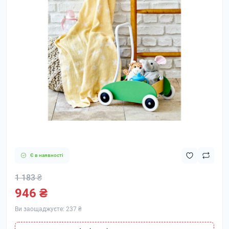
Є в наявності
1 183 ₴
946 ₴
Ви заощаджуєте:
237 ₴