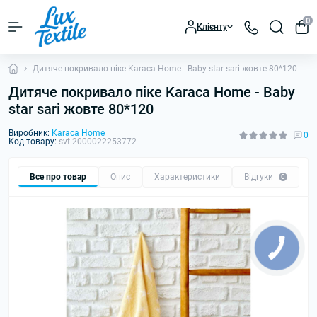
0
Клієнту
Дитяче покривало піке Karaca Home - Baby star sari жовте 80*120
Дитяче покривало піке Karaca Home - Baby
star sari жовте 80*120
Виробник:
Karaca Home
0
Код товару:
svt-2000022253772
Все про товар
Опис
Характеристики
Відгуки
0