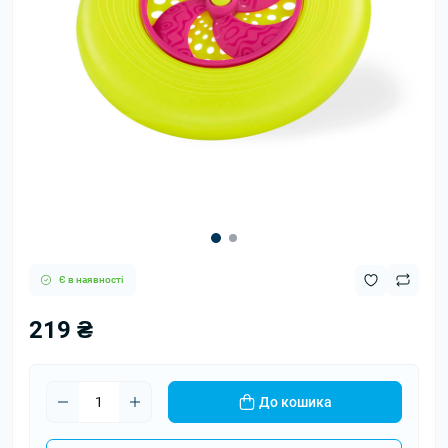
Є в наявності
219 ₴
До кошика