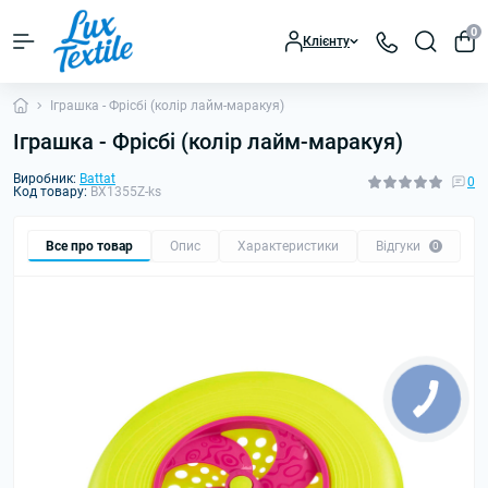
0
Клієнту
Іграшка - Фрісбі (колір лайм-маракуя)
Іграшка - Фрісбі (колір лайм-маракуя)
Виробник:
Battat
0
Код товару:
BX1355Z-ks
Все про товар
Опис
Характеристики
Відгуки
0