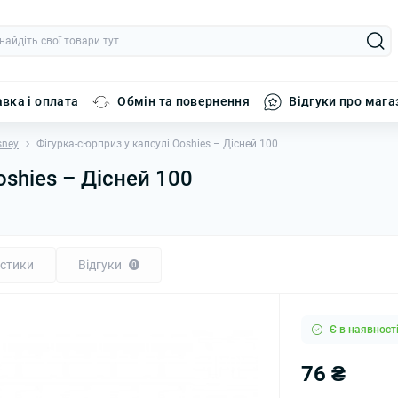
вка і оплата
Обмін та повернення
Відгуки про мага
sney
Фігурка-сюрприз у капсулі Oоshies – Дісней 100
оshies – Дісней 100
стики
Відгуки
0
Є в наявност
76 ₴