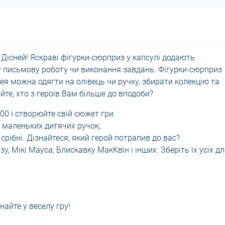
у Дісней! Яскраві фігурки-сюрприз у капсулі додають
у письмову роботу чи виконання завдань. Фігурки-сюрприз
ея можна одягти на олівець чи ручку, збирати колекцію та
те, хто з героїв Вам більше до вподоби?
00 і створюйте свій сюжет гри.
я маленьких дитячих ручок;
 срібні. Дізнайтеся, який герой потрапив до вас?
, Мікі Мауса, Блискавку МакКвін і інших. Зберіть їх усіх д
найте у веселу гру!