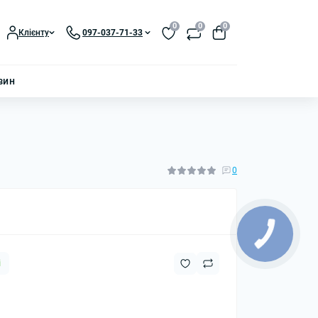
0
0
0
Клієнту
097-037-71-33
зин
0
і