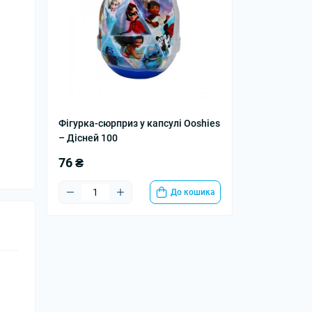
Фігурка-сюрприз у капсулі Oоshies
– Дісней 100
76 ₴
До кошика