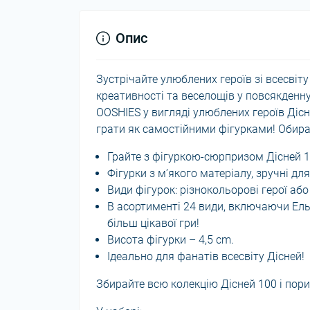
Опис
Зустрічайте улюблених героїв зі всесвіт
креативності та веселощів у повсякденн
OOSHIES у вигляді улюблених героїв Дісн
грати як самостійними фігурками! Обирай
Грайте з фігуркою-сюрпризом Дісней 1
Фігурки з м’якого матеріалу, зручні дл
Види фігурок: різнокольорові герої або
В асортименті 24 види, включаючи Ельзу
більш цікавої гри!
Висота фігурки – 4,5 cm.
Ідеально для фанатів всесвіту Дісней!
Збирайте всю колекцію Дісней 100 і пори