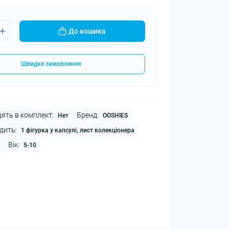
До кошика
Швидке замовлення
ять в комплект:
Бренд:
Нет
OOSHIES
дить:
1 фігурка у капсулі, лист колекціонера
Вік:
5-10