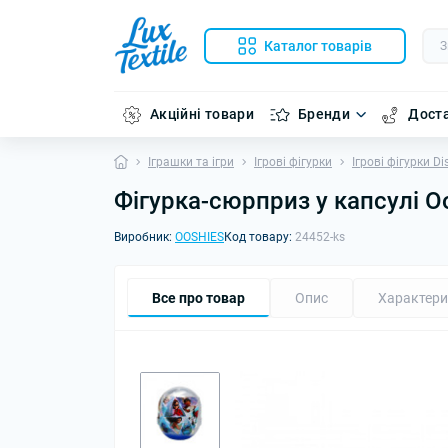
Каталог товарів
Акційні товари
Бренди
Доста
Іграшки та ігри
Ігрові фігурки
Ігрові фігурки Di
Фігурка-сюрприз у капсулі O
Виробник:
OOSHIES
Код товару:
24452-ks
Все про товар
Опис
Характери