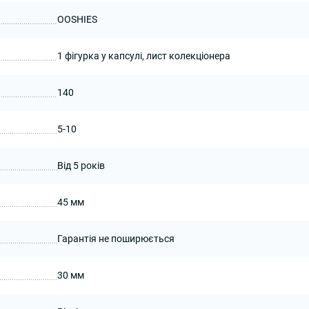
OOSHIES
1 фігурка у капсулі, лист колекціонера
140
5-10
Від 5 років
45 мм
Гарантія не поширюється
30 мм