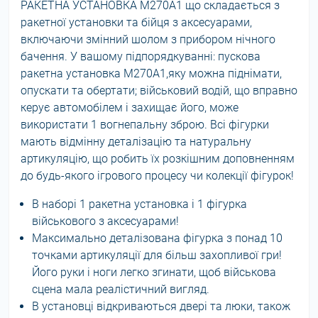
РАКЕТНА УСТАНОВКА M270A1 що складається з
ракетної установки та бійця з аксесуарами,
включаючи змінний шолом з прибором нічного
бачення. У вашому підпорядкуванні: пускова
ракетна установка M270A1,яку можна піднімати,
опускати та обертати; військовий водій, що вправно
керує автомобілем і захищає його, може
використати 1 вогнепальну зброю. Всі фігурки
мають відмінну деталізацію та натуральну
артикуляцію, що робить їх розкішним доповненням
до будь-якого ігрового процесу чи колекції фігурок!
В наборі 1 ракетна установка і 1 фігурка
військового з аксесуарами!
Максимально деталізована фігурка з понад 10
точками артикуляції для більш захопливої гри!
Його руки і ноги легко згинати, щоб військова
сцена мала реалістичний вигляд.
В установці відкриваються двері та люки, також