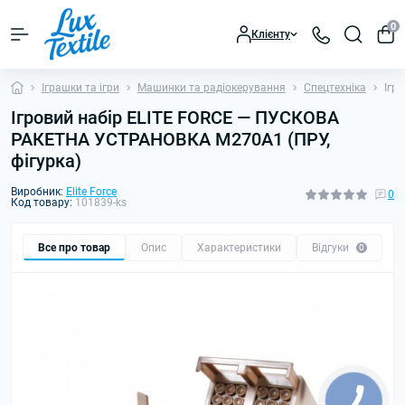
0
Клієнту
Іграшки та ігри
Машинки та радіокерування
Спецтехніка
Ігр
Ігровий набір ELITE FORCE — ПУСКОВА
РАКЕТНА УСТРАНОВКА M270A1 (ПРУ,
фігурка)
Виробник:
Elite Force
0
Код товару:
101839-ks
Все про товар
Опис
Характеристики
Відгуки
0