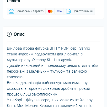
Оплата
Банківський переказ
При отриманні
Опис
Вінілова ігрова фігурка BITTY POP! серії Sanrio
стане чудовим подарунком для любителів
мультсеріалу «Хеллоу Кітті та друзі».
Дизайн виконаний в японському аніме-стилі «Тібі» -
персонажі з маленьким тулубом та великою
головою.
Висока деталізація забезпечує максимальну
схожість із героєм і дозволяє зробити ігровий
процес більш захоплюючим!
У наборі 1 фігурка, серед них може бути: Хеллоу
Кітті, Моя Мелоді, Куромі та таємничий Бітті Поп!