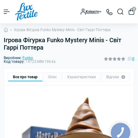
0
Клієнту
Ігрова Фігурка Funko Mystery Minis - Світ Гаррі Поттера
Ігрова Фігурка Funko Mystery Minis - Світ
Гаррі Поттера
Виробник:
Funko
0
Код товару:
14722-MM-196-ks
Все про товар
Опис
Характеристики
Відгуки
0