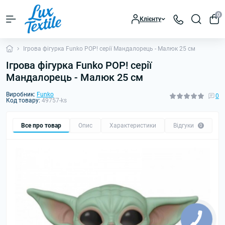
0
Клієнту
Ігрова фігурка Funko POP! cерії Мандалорець - Малюк 25 см
Ігрова фігурка Funko POP! cерії
Мандалорець - Малюк 25 см
Виробник:
Funko
0
Код товару:
49757-ks
Все про товар
Опис
Характеристики
Відгуки
0