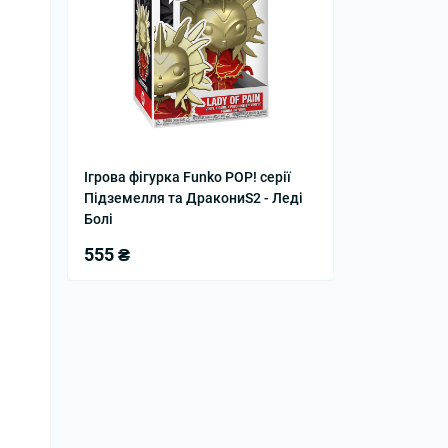
Ігрова фігурка Funko POP! серії
Підземелля та ДракониS2 - Леді
Болі
555 ₴