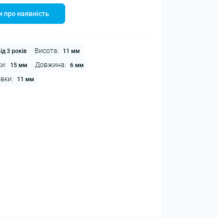
 про наявність
Висота:
ід 3 років
11 мм
и:
Довжина:
15 мм
6 мм
вки:
11 мм