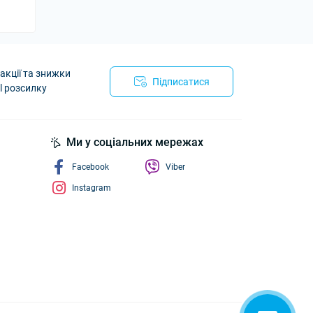
акції та знижки
Підписатися
l розсилку
йності
Ми у соціальних мережах
Facebook
Viber
Instagram