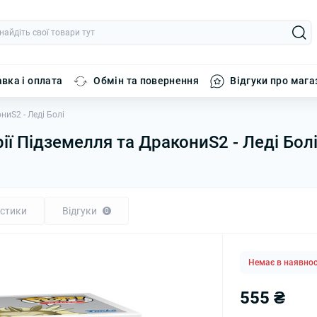
вка і оплата
Обмін та повернення
Відгуки про мага
ниS2 - Леді Болі
рії Підземелля та ДракониS2 - Леді Бол
стики
Відгуки
0
Немає в наявнос
555 ₴