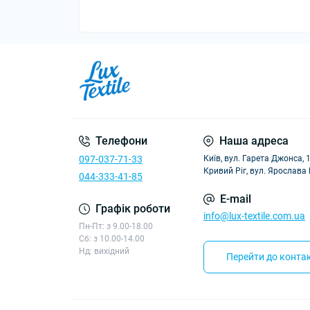
Телефони
Наша адреса
097-037-71-33
Київ, вул. Гарета Джонса, 
Кривий Ріг, вул. Ярослава
044-333-41-85
E-mail
Графік роботи
info@lux-textile.com.ua
Пн-Пт: з 9.00-18.00
Сб: з 10.00-14.00
Нд: вихідний
Перейти до контак