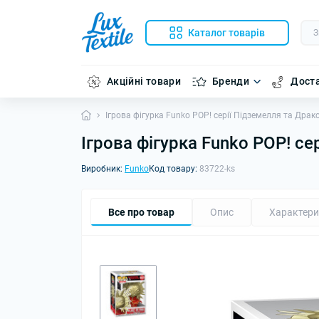
Каталог товарів
Акційні товари
Бренди
Доста
Ігрова фігурка Funko POP! серії Підземелля та Драко
Ігрова фігурка Funko POP! се
Виробник:
Funko
Код товару:
83722-ks
Все про товар
Опис
Характери