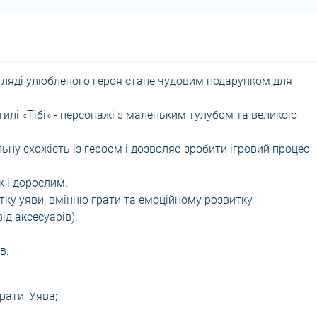
игляді улюбленого героя стане чудовим подарунком для
илі «Тібі» - персонажі з маленьким тулубом та великою
ьну схожість із героєм і дозволяє зробити ігровий процес
к і дорослим.
тку уяви, вмінню грати та емоційному розвитку.
ід аксесуарів).
в.
рати, Уява;