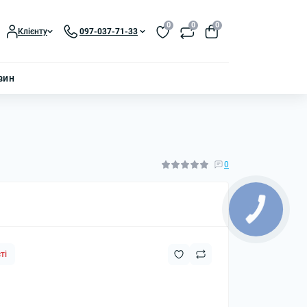
0
0
0
Клієнту
097-037-71-33
зин
і
0
ті