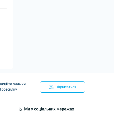
акції та знижки
Підписатися
l розсилку
йності
Ми у соціальних мережах