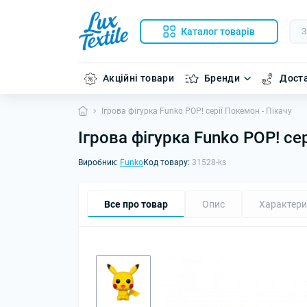
Каталог товарів
Акційні товари
Бренди
Доста
Ігрова фігурка Funko POP! серії Покемон - Пікачу
Ігрова фігурка Funko POP! се
Виробник:
Funko
Код товару:
31528-ks
Все про товар
Опис
Характери