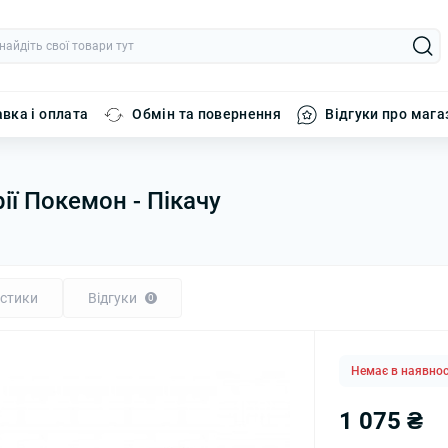
вка і оплата
Обмін та повернення
Відгуки про мага
рії Покемон - Пікачу
стики
Відгуки
0
Немає в наявнос
1 075 ₴