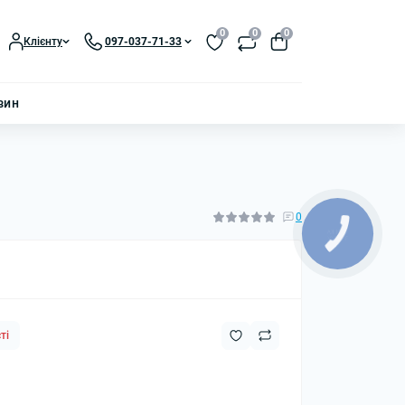
0
0
0
Клієнту
097-037-71-33
зин
0
ті