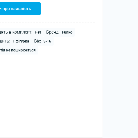
 про наявність
ять в комплект:
Бренд:
Нет
Funko
дить:
Вік:
1 фігурка
3-16
тія не поширюється