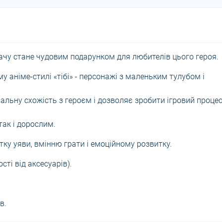
качу стане чудовим подарунком для любителів цього героя.
 аніме-стилі «тібі» - персонажі з маленьким тулубом і
альну схожість з героєм і дозволяє зробити ігровий проце
так і дорослим.
ку уяви, вмінню грати і емоційному розвитку.
сті від аксесуарів).
в.