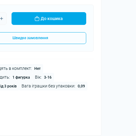
До кошика
Швидке замовлення
ять в комплект:
Нет
дить:
Вік:
1 фигурка
3-16
Вага іграшки без упаковки:
ід 3 років
0,09