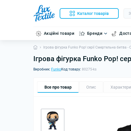
Каталог товарів
Акційні товари
Бренди
Доста
Ігрова фігурка Funko Pop! серії Смертельна битва - 
Ігрова фігурка Funko Pop! се
Виробник:
Funko
Код товару:
80275-ks
Все про товар
Опис
Характери