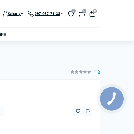
0
0
0
Клієнту
097-037-71-33
зин
0
і