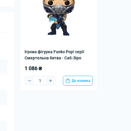
Ігрова фігурка Funko Pop! серії
Смертельна битва - Саб-Зіро
1 086 ₴
До кошика