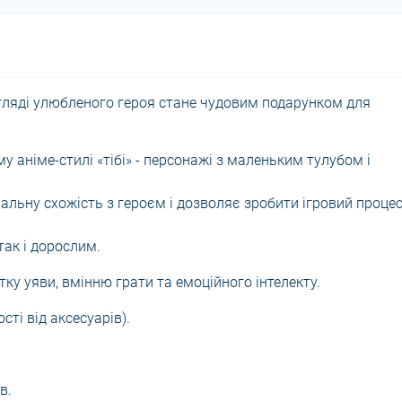
игляді улюбленого героя стане чудовим подарунком для
 аніме-стилі «тібі» - персонажі з маленьким тулубом і
альну схожість з героєм і дозволяє зробити ігровий проце
так і дорослим.
ку уяви, вмінню грати та емоційного інтелекту.
сті від аксесуарів).
в.