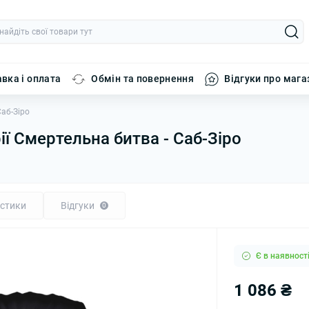
вка і оплата
Обмін та повернення
Відгуки про мага
Саб-Зіро
рії Смертельна битва - Саб-Зіро
стики
Відгуки
0
Є в наявност
1 086 ₴