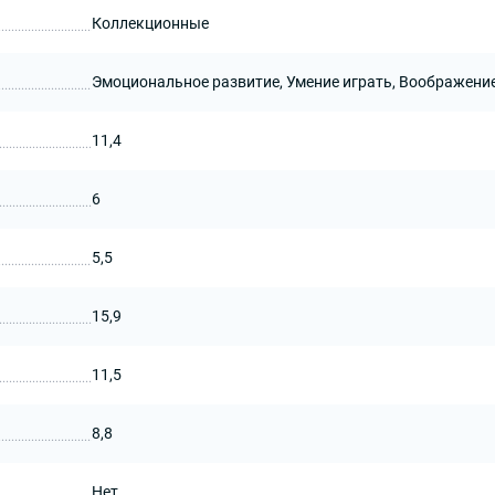
Коллекционные
Эмоциональное развитие, Умение играть, Воображени
11,4
6
5,5
15,9
11,5
8,8
Нет