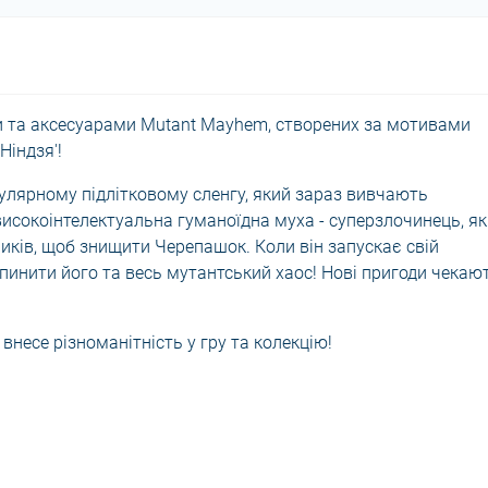
и та аксесуарами Mutant Mayhem, створених за мотивами
Ніндзя'!
улярному підлітковому сленгу, який зараз вивчають
високоінтелектуальна гуманоїдна муха - суперзлочинець, я
иків, щоб знищити Черепашок. Коли він запускає свій
пинити його та весь мутантський хаос! Нові пригоди чекаю
 внесе різноманітність у гру та колекцію!