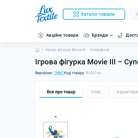
Каталог товарів
Акційні товари
Бренди
Доста
Ігрова фігурка Мovie III – Суперфлай
Ігрова фігурка Мovie III – С
Виробник:
TMNT
Код товару:
83287-ks
Все про товар
Опис
Характери