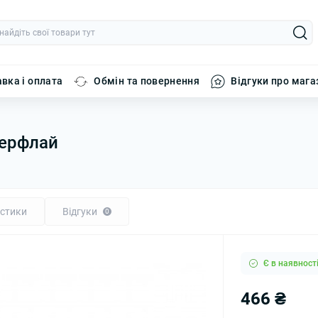
вка і оплата
Обмін та повернення
Відгуки про мага
уперфлай
стики
Відгуки
0
Є в наявност
466 ₴