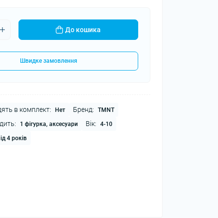
До кошика
Швидке замовлення
ять в комплект:
Бренд:
Нет
TMNT
дить:
Вік:
1 фігурка, аксесуари
4-10
ід 4 років