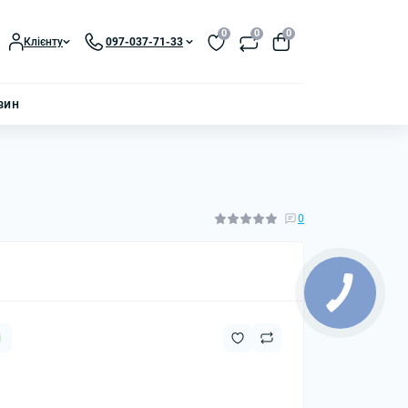
0
0
0
Клієнту
097-037-71-33
зин
0
і