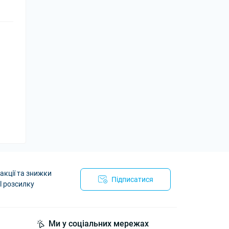
акції та знижки
Підписатися
l розсилку
йності
Ми у соціальних мережах