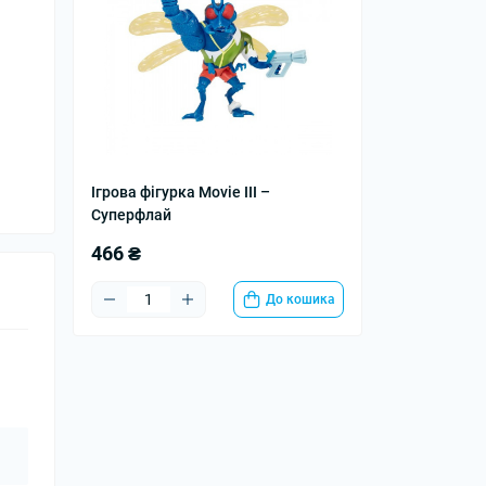
Ігрова фігурка Мovie III –
Суперфлай
466 ₴
До кошика