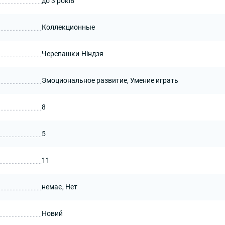
до 3 років
Коллекционные
Черепашки-Ніндзя
Эмоциональное развитие, Умение играть
8
5
11
немає, Нет
Новий