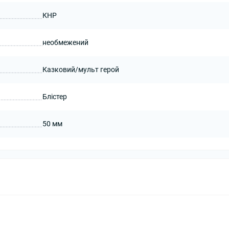
КНР
необмежений
Казковий/мульт герой
Блістер
50 мм