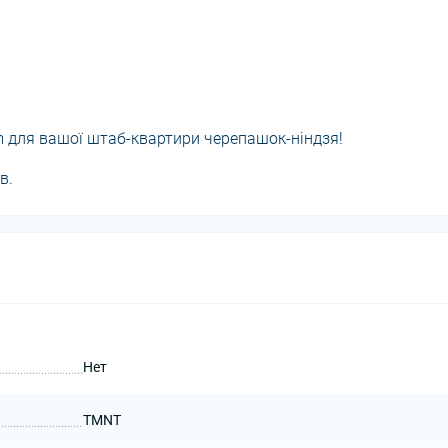
m для вашої штаб-квартири черепашок-ніндзя!
в.
Нет
TMNT