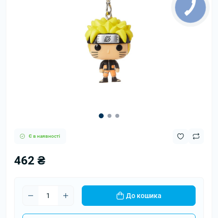
Є в наявності
462 ₴
До кошика