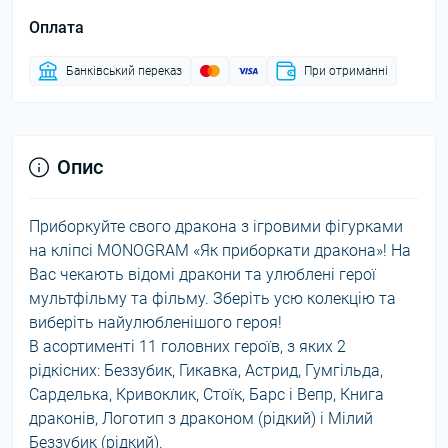
Оплата
Банківський переказ
При отриманні
Опис
Приборкуйте свого дракона з ігровими фігурками
на кліпсі MONOGRAM «Як приборкати дракона»! На
Вас чекають відомі дракони та улюблені герої
мультфільму та фільму. Зберіть усю колекцію та
виберіть найулюбленішого героя!
В асортименті 11 головних героїв, з яких 2
рідкісних: Беззубик, Гикавка, Астрид, Гумгільда,
Сарделька, Кривоклик, Стоїк, Барс і Вепр, Книга
драконів, Логотип з драконом (рідкий) і Мілий
Беззубик (рідкий).