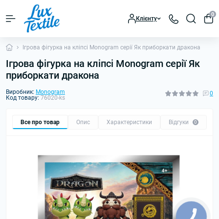
0
Клієнту
Ігрова фігурка на кліпсі Monogram серії Як приборкати дракона
Ігрова фігурка на кліпсі Monogram серії Як
приборкати дракона
Виробник:
Monogram
0
Код товару:
76020-ks
Все про товар
Опис
Характеристики
Відгуки
0