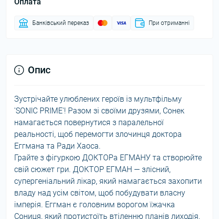
Оплата
Банківський переказ
При отриманні
Опис
Зустрічайте улюблених героїв із мультфільму
'SONIC PRIME'! Разом зі своїми друзями, Сонек
намагається повернутися з паралельної
реальності, щоб перемогти злочинця доктора
Еггмана та Ради Хаоса.
Грайте з фігуркою ДОКТОРа ЕГМАНУ та створюйте
свій сюжет гри. ДОКТОР ЕГМАН — злісний,
супергеніальний лікар, який намагається захопити
владу над усім світом, щоб побудувати власну
імперія. Еггман є головним ворогом їжачка
Сониця, який протистоїть втіленню планів лиходія.