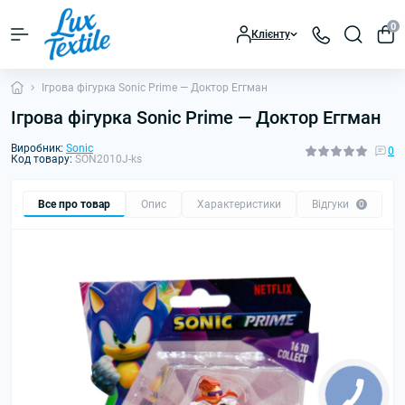
0
Клієнту
Ігрова фігурка Sonic Prime — Доктор Еггман
Ігрова фігурка Sonic Prime — Доктор Еггман
Виробник:
Sonic
0
Код товару:
SON2010J-ks
Все про товар
Опис
Характеристики
Відгуки
0