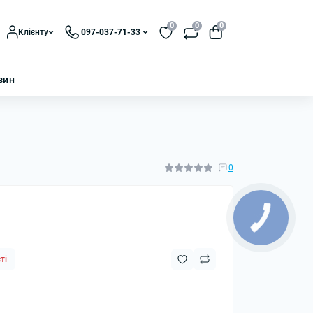
0
0
0
Клієнту
097-037-71-33
зин
0
ті