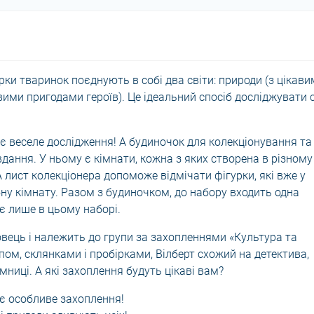
урки тваринок поєднують в собі два світи: природи (з цікав
вими пригодами героїв). Це ідеальний спосіб досліджувати с
є веселе дослідження! А будиночок для колекціонування та
дання. У ньому є кімнати, кожна з яких створена в різному
 А лист колекціонера допоможе відмічати фігурки, які вже у
ібну кімнату. Разом з будиночком, до набору входить одна
 є лише в цьому наборі.
овець і належить до групи за захопленнями «Культура та
ом, склянками і пробірками, Вілберт схожий на детектива,
ниці. А які захоплення будуть цікаві вам?
оє особливе захоплення!