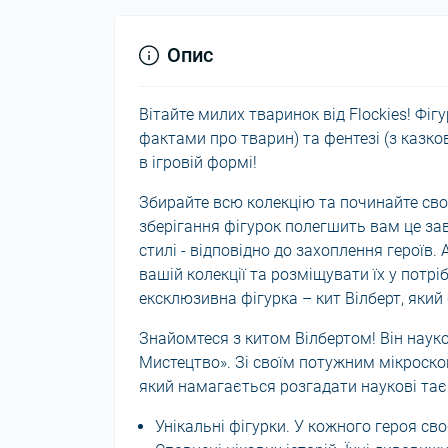
Опис
Вітайте милих тваринок від Flockies! Фіг
фактами про тварин) та фентезі (з казко
в ігровій формі!
Збирайте всю колекцію та починайте сво
зберігання фігурок полегшить вам це зав
стилі - відповідно до захоплення героїв.
вашій колекції та розміщувати їх у потр
ексклюзивна фігурка – кит Вілберт, який
Знайомтеся з китом Вілбертом! Він наук
Mистецтво». Зі своїм потужним мікроскоп
який намагається розгадати наукові таєм
Унікальні фігурки. У кожного героя св