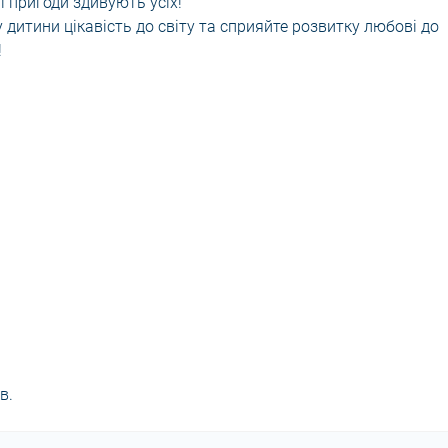
ні пригоди здивують усіх!
дитини цікавість до світу та сприяйте розвитку любові до
!
в.