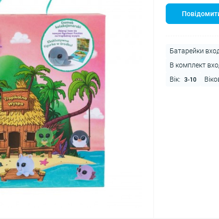
Повідомити
Батарейки вход
В комплект вхо
Вік:
Віко
3-10