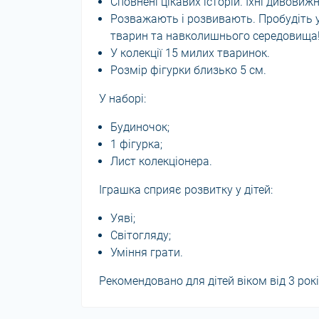
Сповнені цікавих історій. Їхні дивовиж
Розважають і розвивають. Пробудіть у 
тварин та навколишнього середовища
У колекції 15 милих тваринок.
Розмір фігурки близько 5 см.
У наборі:
Будиночок;
1 фігурка;
Лист колекціонера.
Іграшка сприяє розвитку у дітей:
Уяві;
Світогляду;
Уміння грати.
Рекомендовано для дітей віком від 3 рокі