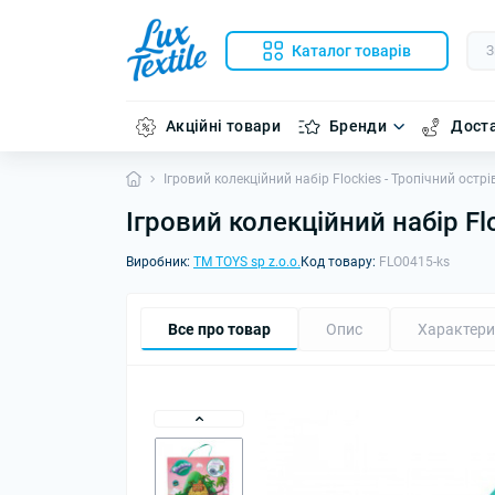
Каталог товарів
Акційні товари
Бренди
Доста
Ігровий колекційний набір Flockies - Тропічний острі
Ігровий колекційний набір Fl
Виробник:
TM TOYS sp z.o.o.
Код товару:
FLO0415-ks
Все про товар
Опис
Характери