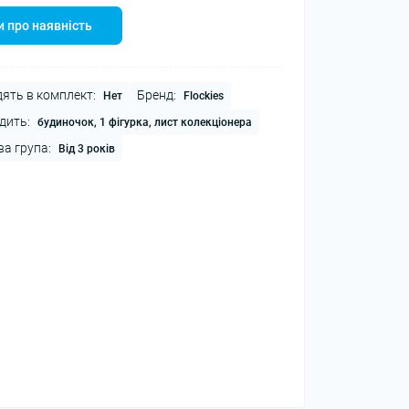
 про наявність
ять в комплект:
Бренд:
Нет
Flockies
дить:
будиночок, 1 фігурка, лист колекціонера
ва група:
Від 3 років