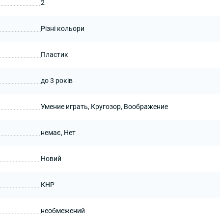
2
Різні кольори
Пластик
до 3 років
Умение играть, Кругозор, Воображение
немає, Нет
Новий
КНР
необмежений