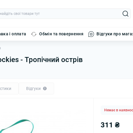
вка і оплата
Обмін та повернення
Відгуки про мага
в
ockies - Тропічний острів
стики
Відгуки
0
Немає в наявнос
311 ₴