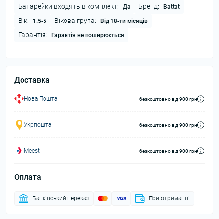
Батарейки входять в комплект:
Бренд:
Да
Battat
Вік:
Вікова група:
1.5-5
Від 18-ти місяців
Гарантія:
Гарантія не поширюється
Доставка
Нова Пошта
безкоштовно від 900 грн
Укрпошта
безкоштовно від 900 грн
Meest
безкоштовно від 900 грн
Оплата
Банківський переказ
При отриманні