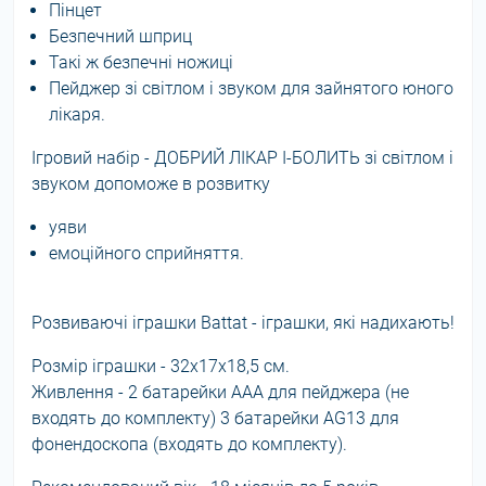
Пінцет
Безпечний шприц
Такі ж безпечні ножиці
Пейджер зі світлом і звуком для зайнятого юного
лікаря.
Ігровий набір - ДОБРИЙ ЛІКАР І-БОЛИТЬ зі світлом і
звуком допоможе в розвитку
уяви
емоційного сприйняття.
Розвиваючі іграшки Battat - іграшки, які надихають!
Розмір іграшки - 32х17х18,5 см.
Живлення - 2 батарейки ААА для пейджера (не
входять до комплекту) 3 батарейки АG13 для
фонендоскопа (входять до комплекту).