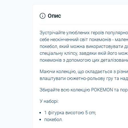
Опис
Зустрічайте улюблених героїв популярної
себе нескінченний світ покемонів - мален
покебол, який можна використовувати дл
спеціальну кліпсу, завдяки якій його мо
покемонів з допомогою цих деталізовани
Маючи колекцію, що складається з різних
влаштувати сюжетно-рольову гру та над
Збирайте всю колекцію POKEMON та пори
У наборі:
1 фігурка висотою 5 cm;
покебол.