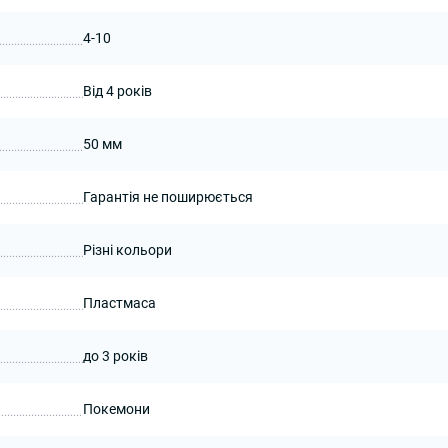
4-10
Від 4 років
50 мм
Гарантія не поширюється
Різні кольори
Пластмаса
до 3 років
Покемони