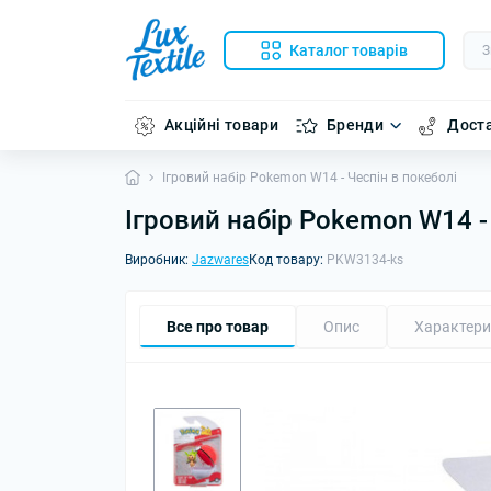
Каталог товарів
Акційні товари
Бренди
Доста
Ігровий набір Pokemon W14 - Чеспін в покеболі
Ігровий набір Pokemon W14 -
Виробник:
Jazwares
Код товару:
PKW3134-ks
Все про товар
Опис
Характери