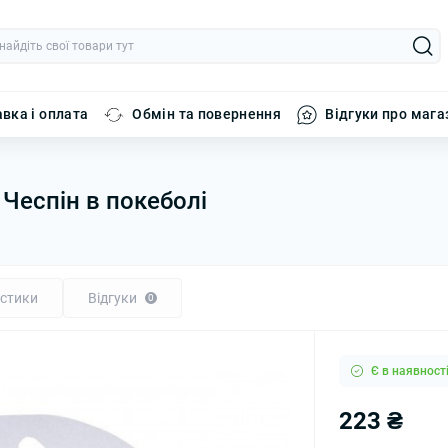
вка і оплата
Обмін та повернення
Відгуки про мага
 Чеспін в покеболі
стики
Відгуки
0
Є в наявност
223 ₴