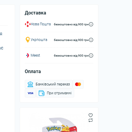
Доставка
Нова Пошта
безкоштовно від 900 грн
ля
Укрпошта
безкоштовно від 900 грн
ає
Meest
безкоштовно від 900 грн
Оплата
Банківський переказ
При отриманні