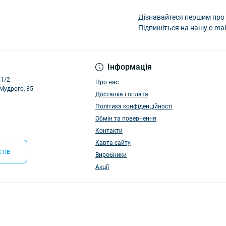
Дізнавайтеся першим про 
Підпишіться на нашу e-mai
Політика конфіденці
Інформація
11/2
Про нас
 Мудрого, 85
Доставка і оплата
Політика конфіденційності
Обмін та повернення
Контакти
Карта сайту
тів
Виробники
Акції