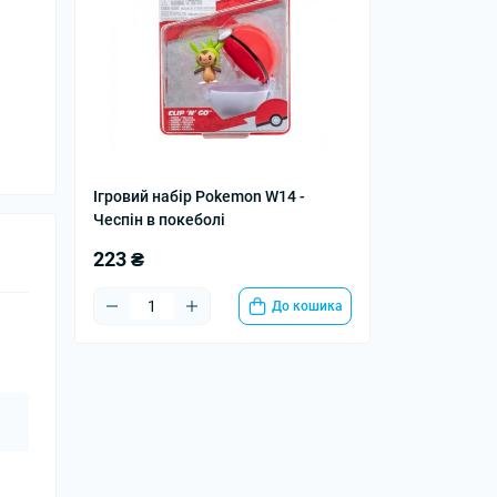
Ігровий набір Pokemon W14 -
Чеспін в покеболі
223 ₴
До кошика