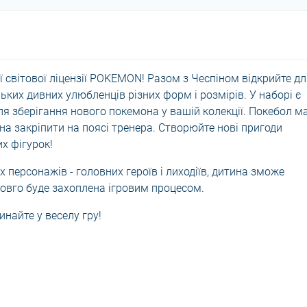
 світової ліцензії POKEMON! Разом з Чеспіном відкрийте д
ьких дивних улюбленців різних форм і розмірів. У наборі є
я зберігання нового покемона у вашій колекції. Покебол м
жна закріпити на поясі тренера. Створюйте нові пригоди
х фігурок!
 персонажів - головних героїв і лиходіїв, дитина зможе
овго буде захоплена ігровим процесом.
найте у веселу гру!