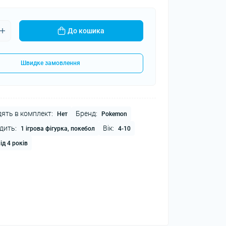
До кошика
Швидке замовлення
ять в комплект:
Бренд:
Нет
Pokemon
дить:
Вік:
1 ігрова фігурка, покебол
4-10
ід 4 років