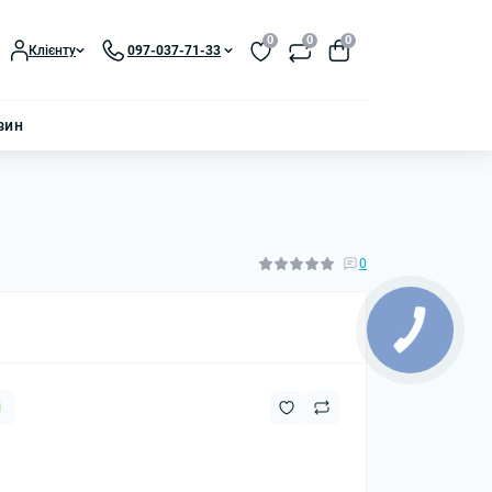
0
0
0
Клієнту
097-037-71-33
зин
0
і