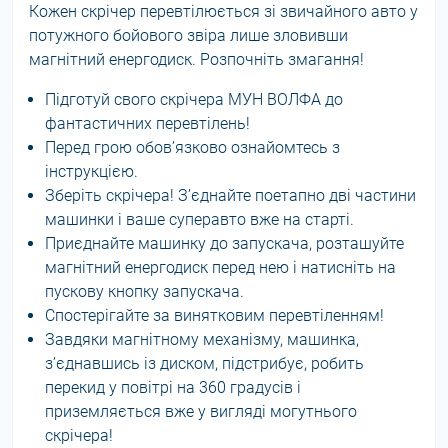
Кожен скрічер перевтілюється зі звичайного авто у
потужного бойового звіра лише зловивши
магнітний енергодиск. Розпочніть змагання!
Підготуй свого скрічера МУН ВОЛФА до
фантастичних перевтілень!
Перед грою обов’язково ознайомтесь з
інструкцією.
Зберіть скрічера! З’єднайте поетапно дві частини
машинки і ваше суперавто вже на старті.
Приєднайте машинку до запускача, розташуйте
магнітний енергодиск перед нею і натисніть на
пускову кнопку запускача.
Спостерігайте за винятковим перевтіленням!
Завдяки магнітному механізму, машинка,
з’єднавшись із диском, підстрибує, робить
перекид у повітрі на 360 градусів і
приземляється вже у вигляді могутнього
скрічера!