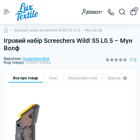
0
Клієнту
Ігровий набір Screechers Wild! S5 L0.5 – Мун Волф
Ігровий набір Screechers Wild! S5 L0.5 – Мун
Волф
Виробник:
Screechers Wild
0
Код товару:
EU686103B-ks
Все про товар
Опис
Характеристики
Відгуки
0