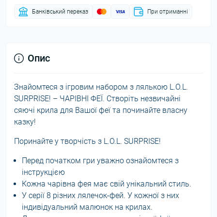
Банківський переказ
При отриманні
Опис
Знайомтеся з ігровим набором з лялькою L.O.L.
SURPRISE! – ЧАРІВНІ ФЕЇ. Створіть незвичайні
сяючі крила для Вашої феї та починайте власну
казку!
Поринайте у творчість з L.O.L. SURPRISE!
Перед початком гри уважно ознайомтеся з
інструкцією
Кожна чарівна фея має свій унікальний стиль.
У серії 8 різних лялечок-фей. У кожної з них
індивідуальний малюнок на крилах.