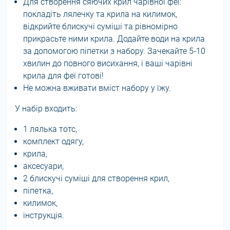
Для створення сяючих крил чарівної феї:
покладіть лялечку та крила на килимок,
відкрийте блискучі суміші та рівномірно
прикрасьте ними крила. Додайте води на крила
за допомогою піпетки з набору. Зачекайте 5-10
хвилин до повного висихання, і ваші чарівні
крила для феї готові!
Не можна вживати вміст набору у їжу.
У набір входить:
1 лялька тотс,
комплект одягу,
крила,
аксесуари,
2 блискучі суміші для створення крил,
піпетка,
килимок,
інструкція.