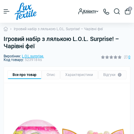
0
Клієнту
Ігровий набір з лялькою L.O.L. Surprise! – Чарівні феї
Ігровий набір з лялькою L.O.L. Surprise! –
Чарівні феї
Виробник:
L.O.L.surprise.
0
Код товару:
523918-ks
Все про товар
Опис
Характеристики
Відгуки
0