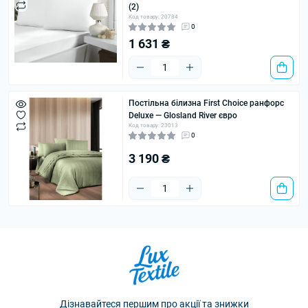
(2)
Код товару: 20784
0
1 631 ₴
Постільна білизна First Choice ранфорс
Deluxe — Glosland River євро
Код товару: 23013
0
3 190 ₴
Дізнавайтеся першим про акції та знижки