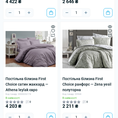
4 422 ₴
2 646 ₴
Постільна білизна First
Постільна білизна First
Choice сатин жаккард —
Choice ранфорс — Zena yesil
Athena leylak євро
полуторна
Код товару: 2000026174
Код товару: 20968
В наявності
В наявності
0
0
4 203 ₴
2 211 ₴