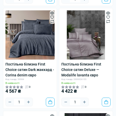
Постільна білизна First
Постільна білизна First
Choice сатин Dark жаккард -
Choice сатин Deluxe —
Corina denim євро
Modalife lavanta євро
Код товару: 20984
Код товару: 2000026155
В наявності
В наявності
0
0
4 567 ₴
4 422 ₴