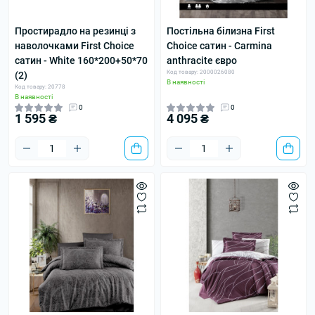
Простирадло на резинці з
Постільна білизна First
наволочками First Choice
Choice сатин - Carmina
сатин - White 160*200+50*70
anthracite євро
Код товару: 2000026080
(2)
В наявності
Код товару: 20778
В наявності
0
0
1 595 ₴
4 095 ₴