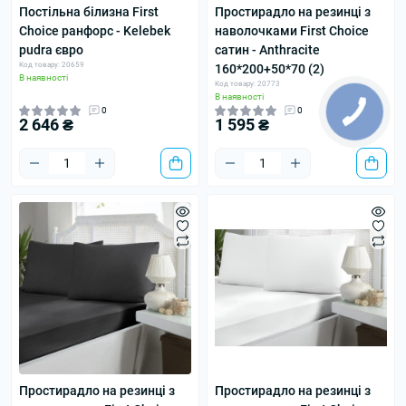
Постільна білизна First
Простирадло на резинці з
Choice ранфорс - Kelebek
наволочками First Choice
pudra євро
сатин - Anthracite
Код товару: 20659
160*200+50*70 (2)
В наявності
Код товару: 20773
В наявності
0
0
2 646 ₴
1 595 ₴
Простирадло на резинці з
Простирадло на резинці з