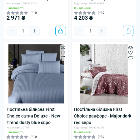
Код товару: 2000026242
Код товару: 2000026183
В наявності
В наявності
0
0
2 971 ₴
4 203 ₴
Постільна білизна First
Постільна білизна First
Choice сатин Deluxe - New
Choice ранфорс - Major dark
Trend dusty blue євро
red євро
Код товару: 20730
Код товару: 2000026056
В наявності
В наявності
0
0