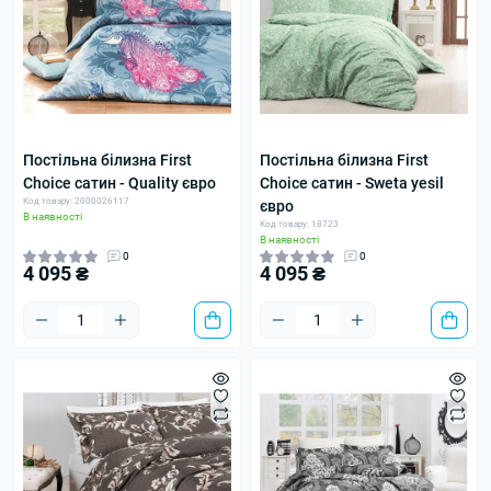
Постільна білизна First
Постільна білизна First
Choice сатин - Quality євро
Choice сатин - Sweta yesil
Код товару: 2000026117
євро
В наявності
Код товару: 18723
В наявності
0
0
4 095 ₴
4 095 ₴