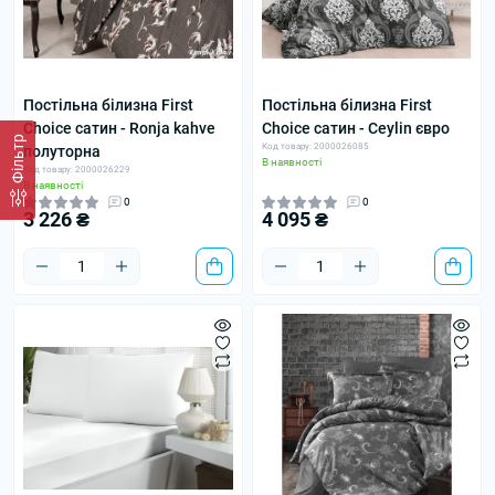
Постільна білизна First
Постільна білизна First
Choice сатин - Ronja kahve
Choice сатин - Ceylin євро
Фільтр
Код товару: 2000026085
полуторна
В наявності
Код товару: 2000026229
В наявності
0
0
3 226 ₴
4 095 ₴