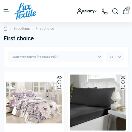
0
Клієнту
Виробник
First choice
First choice