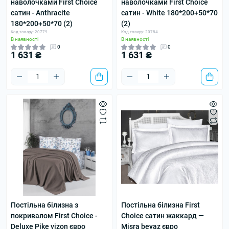
наволочками First Choice
наволочками First Choice
сатин - Anthracite
сатин - White 180*200+50*70
180*200+50*70 (2)
(2)
Код товару: 20779
Код товару: 20784
В наявності
В наявності
0
0
1 631 ₴
1 631 ₴
Постільна білизна з
Постільна білизна First
покривалом First Choice -
Choice сатин жаккард —
Deluxe Pike vizon євро
Misra beyaz євро