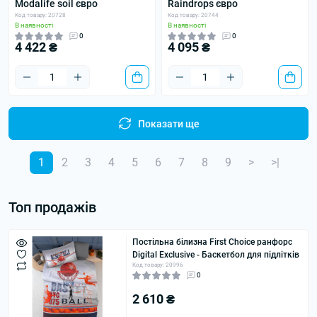
Modalife soil євро
Raindrops євро
Код товару: 20728
Код товару: 20744
В наявності
В наявності
0
0
4 422 ₴
4 095 ₴
Показати ще
1
2
3
4
5
6
7
8
9
>
>|
Топ продажів
Постільна білизна First Choice ранфорс
Digital Exclusive - Баскетбол для підлітків
Код товару: 20996
0
2 610 ₴