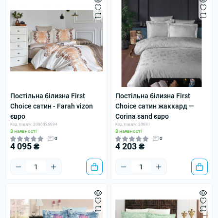
Постільна білизна First
Постільна білизна First
Choice сатин - Farah vizon
Choice сатин жаккард —
євро
Corina sand євро
Код товару: 2000026094
Код товару: 20691
В наявності
В наявності
0
0
4 095 ₴
4 203 ₴