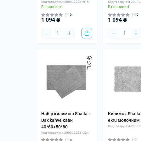
Код товару: svt-2000022281515
Код товару: svt-2000
В наявності
В наявності
0
0
1 094 ₴
1 094 ₴
Набір килимків Shalla -
Килимок Shalla 
Dax kahve кави
ekru молочним 
40*60+50*80
Код товару: svt-2000
Код товару: svt-2000022281324
0
0