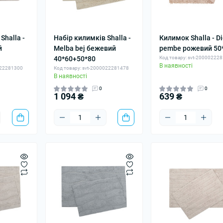
Shalla -
Набір килимків Shalla -
Килимок Shalla - D
й
Melba bej бежевий
pembe рожевий 50
40*60+50*80
Код товару: svt-20000222
В наявності
022281300
Код товару: svt-2000022281478
В наявності
0
0
1 094 ₴
639 ₴