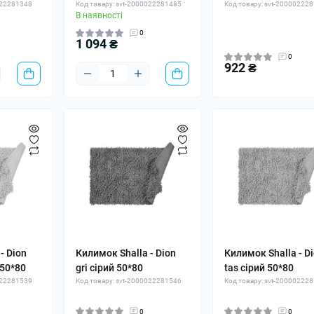
022281348
Код товару: svt-2000022281485
Код товару: svt-20000222
В наявності
0
1 094 ₴
0
922 ₴
- Dion
Килимок Shalla - Dion
Килимок Shalla - D
50*80
gri сірий 50*80
tas сірий 50*80
022281539
Код товару: svt-2000022281546
Код товару: svt-20000222
0
0