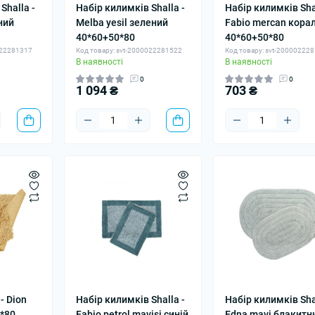
Shalla -
Набір килимків Shalla -
Набір килимків Shal
ний
Melba yesil зелений
Fabio mercan кора
40*60+50*80
40*60+50*80
022281317
Код товару: svt-2000022281522
Код товару: svt-20000222
В наявності
В наявності
0
0
1 094 ₴
703 ₴
- Dion
Набір килимків Shalla -
Набір килимків Shal
0*80
Fabio petrol mavisi синій
Edna mavi блакитн