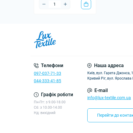
Телефони
Наша адреса
097-037-71-33
Київ, вул. Гарета Джонса, 
Кривий Ріг, вул. Ярослава
044-333-41-85
E-mail
Графік роботи
info@lux-textile.com.ua
Пн-Пт: з 9.00-18.00
Сб: з 10.00-14.00
Нд: вихідний
Перейти до контак