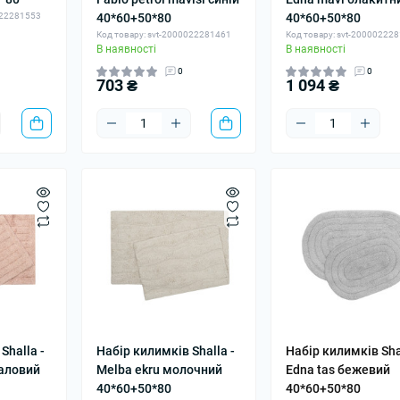
022281553
40*60+50*80
40*60+50*80
Код товару: svt-2000022281461
Код товару: svt-20000222
В наявності
В наявності
0
0
703 ₴
1 094 ₴
Shalla -
Набір килимків Shalla -
Набір килимків Shal
раловий
Melba ekru молочний
Edna tas бежевий
40*60+50*80
40*60+50*80