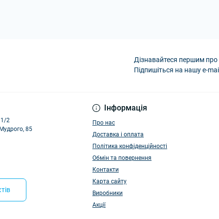
Дізнавайтеся першим про 
Підпишіться на нашу e-mai
Політика конфіденці
Інформація
11/2
Про нас
 Мудрого, 85
Доставка і оплата
Політика конфіденційності
Обмін та повернення
Контакти
Карта сайту
тів
Виробники
Акції