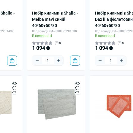
Shalla -
Набір килимків Shalla -
Набір килимків Shal
Melba mavi синій
Dax lila фіолетовий
40*60+50*80
40*60+50*80
022281492
Код товару: svt-2000022281508
Код товару: svt-20000222
В наявності
В наявності
0
0
1 094 ₴
1 094 ₴