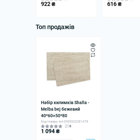
922 ₴
616 ₴
Топ продажів
Набір килимків Shalla -
Melba bej бежевий
40*60+50*80
Код товару: svt-2000022281478
0
1 094 ₴