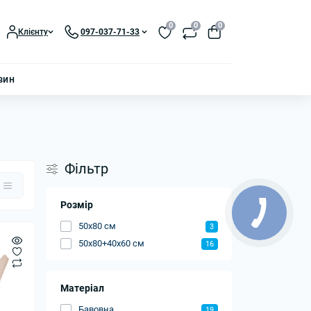
0
0
0
Клієнту
097-037-71-33
зин
Фільтр
Розмір
50x80 см
3
50x80+40x60 см
16
Матеріал
Бавовна
19