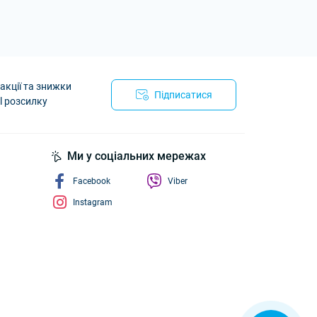
акції та знижки
Підписатися
l розсилку
йності
Ми у соціальних мережах
Facebook
Viber
Instagram