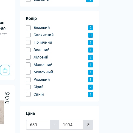
Колір
ion
Бежевий
2
*80
Блакитний
81577
3
Гірчичний
1
Зелений
1
Ліловий
2
Молочний
1
Молочный
1
Рожевий
3
Сірий
2
Синій
1
Ціна
-
₴