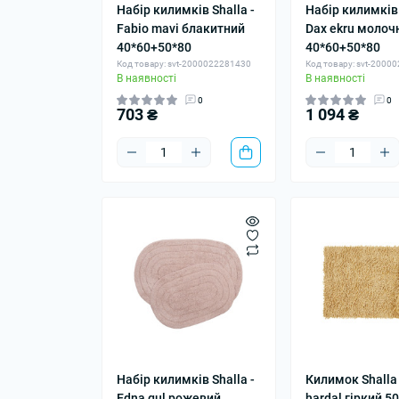
Набір килимків Shalla -
Набір килимків 
Fabio mavi блакитний
Dax ekru молоч
40*60+50*80
40*60+50*80
Код товару: svt-2000022281430
Код товару: svt-2000
В наявності
В наявності
0
0
703 ₴
1 094 ₴
Набір килимків Shalla -
Килимок Shalla 
Edna gul рожевий
hardal гіркий 5