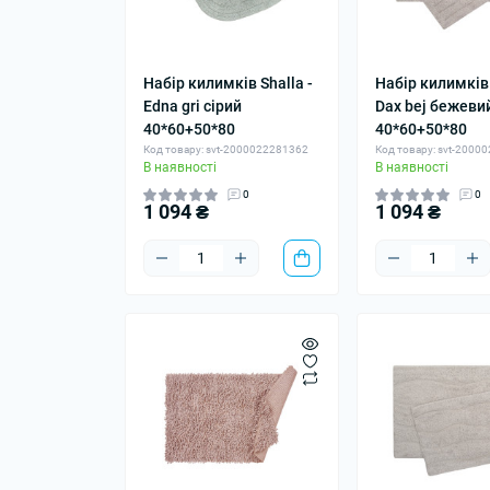
Набір килимків Shalla -
Набір килимків 
Edna gri сірий
Dax bej бежеви
40*60+50*80
40*60+50*80
Код товару: svt-2000022281362
Код товару: svt-2000
В наявності
В наявності
0
0
1 094 ₴
1 094 ₴