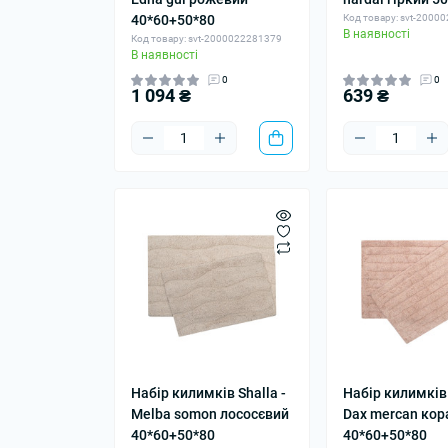
40*60+50*80
Код товару: svt-2000
В наявності
Код товару: svt-2000022281379
В наявності
0
0
1 094 ₴
639 ₴
Набір килимків Shalla -
Набір килимків 
Melba somon лососєвий
Dax mercan ко
40*60+50*80
40*60+50*80