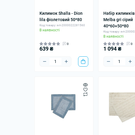
Килимок Shalla - Dion
Набір килимків 
lila фіолетовий 50*80
Melba gri сірий
Код товару: svt-2000022281560
40*60+50*80
В наявності
Код товару: svt-2000
В наявності
0
0
639 ₴
1 094 ₴