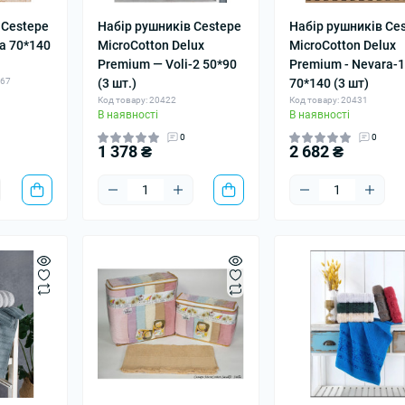
 Cestepe
Набір рушників Cestepe
Набір рушників Ce
na 70*140
MicroCotton Delux
MicroCotton Delux
Premium — Voli-2 50*90
Premium - Nevara-1
467
(3 шт.)
70*140 (3 шт)
Код товару: 20422
Код товару: 20431
В наявності
В наявності
0
0
1 378 ₴
2 682 ₴