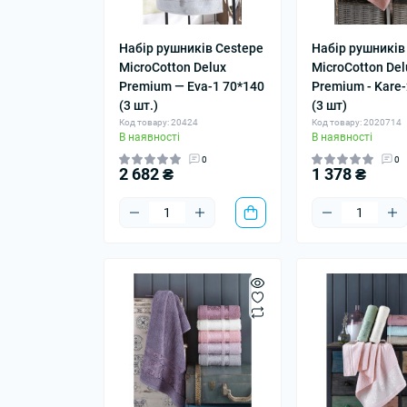
Набір рушників Cestepe
Набір рушників
MicroCotton Delux
MicroCotton Del
Premium — Eva-1 70*140
Premium - Kare-
(3 шт.)
(3 шт)
Код товару: 20424
Код товару: 2020714
В наявності
В наявності
0
0
2 682 ₴
1 378 ₴