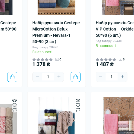
 Cestepe
Набір рушників Cestepe
Набір рушників Ce
sim 50*90
MicroCotton Delux
VIP Cotton — Orkide
Premium - Nevara-1
50*90 (6 шт.)
50*90 (3 шт)
Код товару: 20438
В наявності
Код товару: 20420
В наявності
0
0
1 378 ₴
1 487 ₴