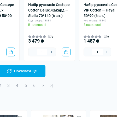
 Cestepe
Набір рушників Cestepe
Набір рушників Ce
ux
Cotton Delux Жакард —
VIP Cotton — Hayal
9 50*90
Stella 70*140 (6 шт.)
50*90 (6 шт.)
Код товару: 18834
Код товару: 18846
В наявності
В наявності
0
0
3 479 ₴
1 487 ₴
Показати ще
2
3
4
5
6
>
>|