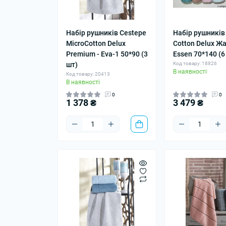
Набір рушників Cestepe
Набір рушників
MicroCotton Delux
Cotton Delux Ж
Premium - Eva-1 50*90 (3
Essen 70*140 (6
шт)
Код товару: 18826
В наявності
Код товару: 20413
В наявності
0
0
1 378 ₴
3 479 ₴