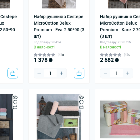
 Cestepe
Набір рушників Cestepe
Набір рушників Ce
ux
MicroCotton Delux
MicroCotton Delux
2 50*90
Premium - Eva-2 50*90 (3
Premium - Kare-2 7
шт)
(3 шт)
Код товару: 20414
Код товару: 2020715
В наявності
В наявності
0
0
1 378 ₴
2 682 ₴