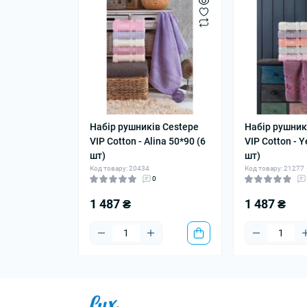
Набір рушників Cestepe
Набір рушник
VIP Cotton - Alina 50*90 (6
VIP Cotton - 
шт)
шт)
Код товару: 20434
Код товару: 21277
0
1 487 ₴
1 487 ₴