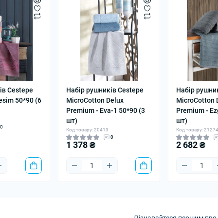
ів Cestepe
Набір рушників Cestepe
Набір рушни
Yesim 50*90 (6
MicroCotton Delux
MicroCotton 
Premium - Eva-1 50*90 (3
Premium - Ez
шт)
шт)
0
Код товару: 20413
Код товару: 2127
0
1 378 ₴
2 682 ₴