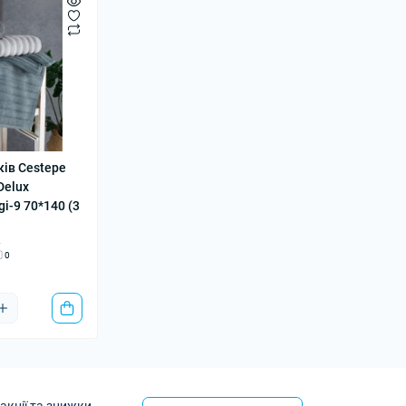
ків Cestepe
Delux
gi-9 70*140 (3
4
0