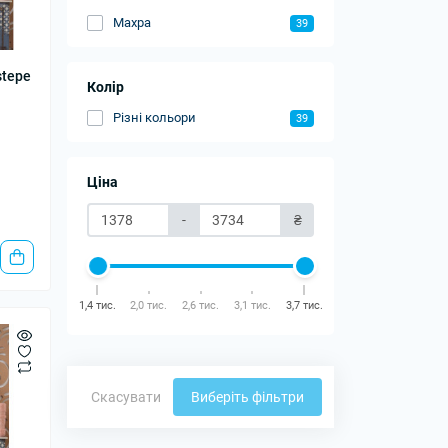
Махра
39
stepe
Колір
Різні кольори
39
Ціна
-
₴
1,4 тис.
2,0 тис.
2,6 тис.
3,1 тис.
3,7 тис.
Скасувати
Виберіть фільтри