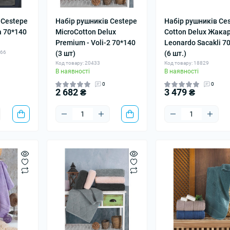
 Cestepe
Набір рушників Cestepe
Набір рушників Ce
a 70*140
MicroCotton Delux
Cotton Delux Жака
Premium - Voli-2 70*140
Leonardo Sacakli 7
466
(3 шт)
(6 шт.)
Код товару: 20433
Код товару: 18829
В наявності
В наявності
0
0
2 682 ₴
3 479 ₴