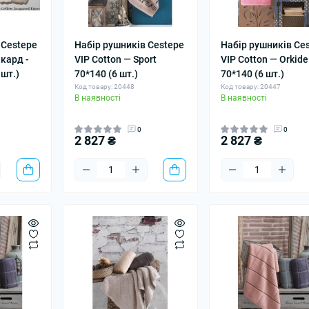
 Cestepe
Набір рушників Cestepe
Набір рушників Ce
акард -
VIP Cotton — Sport
VIP Cotton — Orkide
 шт.)
70*140 (6 шт.)
70*140 (6 шт.)
Код товару: 20448
Код товару: 20447
В наявності
В наявності
0
0
2 827 ₴
2 827 ₴