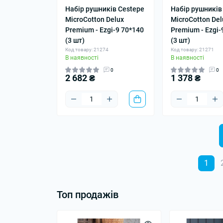
Набір рушників Cestepe
Набір рушників
MicroCotton Delux
MicroCotton Del
Premium - Ezgi-9 70*140
Premium - Ezgi-
(3 шт)
(3 шт)
Код товару: 21274
Код товару: 21271
В наявності
В наявності
0
0
2 682 ₴
1 378 ₴
1
Топ продажів