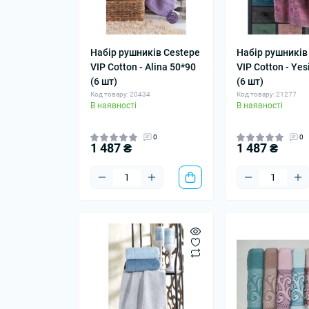
Набір рушників Cestepe
Набір рушників
VIP Cotton - Alina 50*90
VIP Cotton - Ye
(6 шт)
(6 шт)
Код товару: 20434
Код товару: 21277
В наявності
В наявності
0
0
1 487 ₴
1 487 ₴