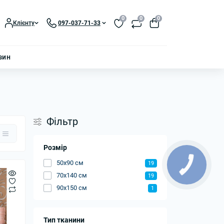
0
0
0
Клієнту
097-037-71-33
зин
Фільтр
Розмір
50x90 см
19
70x140 см
19
90x150 см
1
Тип тканини