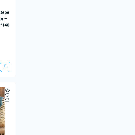
Сортери
stepe
рд —
0*140