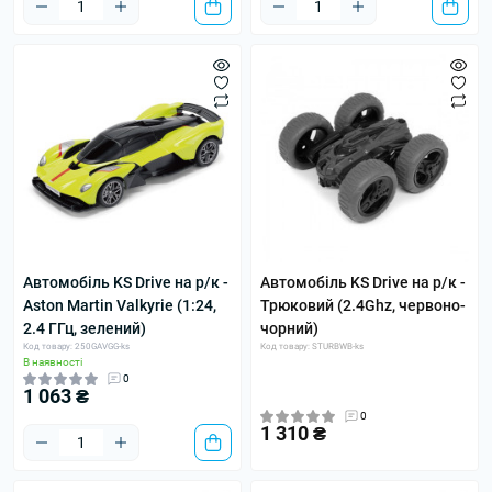
Автомобіль KS Drive на р/к -
Автомобіль KS Drive на р/к -
Aston Martin Valkyrie (1:24,
Трюковий (2.4Ghz, червоно-
2.4 ГГц, зелений)
чорний)
Код товару: 250GAVGG-ks
Код товару: STURBWB-ks
В наявності
0
1 063 ₴
0
1 310 ₴