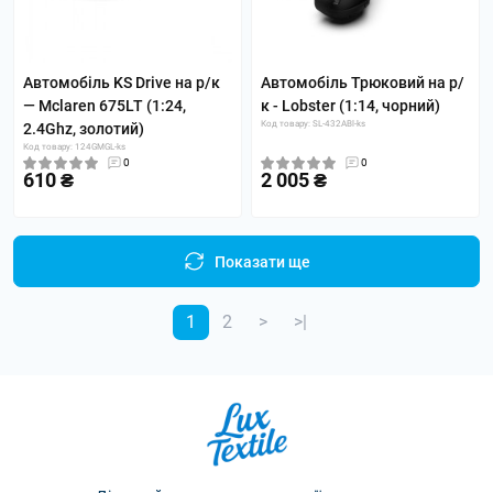
Автомобіль KS Drive на р/к
Автомобіль Трюковий на р/
— Mclaren 675LT (1:24,
к - Lobster (1:14, чорний)
Код товару: SL-432ABl-ks
2.4Ghz, золотий)
Код товару: 124GMGL-ks
0
0
610 ₴
2 005 ₴
Показати ще
1
2
>
>|