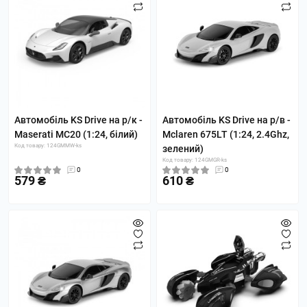
Автомобіль KS Drive на р/к -
Автомобіль KS Drive на р/в -
Maserati MC20 (1:24, білий)
Mclaren 675LT (1:24, 2.4Ghz,
Код товару: 124GMMW-ks
зелений)
Код товару: 124GMGR-ks
0
0
579 ₴
610 ₴