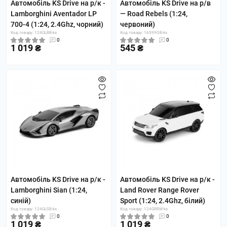
Автомобіль KS Drive на р/к -
Автомобіль KS Drive на р/в
Lamborghini Aventador LP
— Road Rebels (1:24,
700-4 (1:24, 2.4Ghz, чорний)
червоний)
Код товару: 124GLBB-ks
Код товару: 16599OB-ks
0
0
1 019 ₴
545 ₴
Автомобіль KS Drive на р/к -
Автомобіль KS Drive на р/к -
Lamborghini Sian (1:24,
Land Rover Range Rover
синій)
Sport (1:24, 2.4Ghz, білий)
Код товару: 124GLSB-ks
Код товару: 124GRRW-ks
0
0
1 019 ₴
1 019 ₴