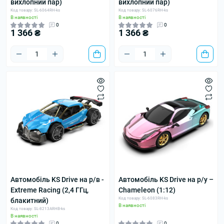
вихлопний пар)
вихлопний пар)
Код товару: SL-6064RH-ks
Код товару: SL-6076RH-ks
В наявності
В наявності
0
0
1 366 ₴
1 366 ₴
Автомобіль KS Drive на р/в -
Автомобіль KS Drive на р/у –
Extreme Racing (2,4 ГГц,
Chameleon (1:12)
Код товару: SL-6083RH-ks
блакитний)
В наявності
Код товару: SL-8213ARHB-ks
В наявності
0
0