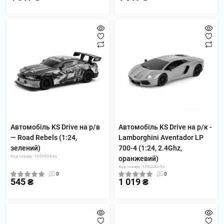
Автомобіль KS Drive на р/в
Автомобіль KS Drive на р/к -
— Road Rebels (1:24,
Lamborghini Aventador LP
зелений)
700-4 (1:24, 2.4Ghz,
Код товару: 18599OB-ks
оранжевий)
Код товару: 124GLBO-ks
0
0
545 ₴
1 019 ₴