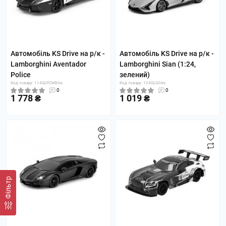
Автомобіль KS Drive на р/к -
Автомобіль KS Drive на р/к -
Lamborghini Aventador
Lamborghini Sian (1:24,
Police
зелений)
Код товару: 114GLPCWB-ks
Код товару: 124GLSG-ks
0
0
1 778 ₴
1 019 ₴
Фільтр