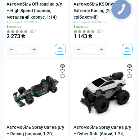
Автомобіль Off-road на р/у
Автомобіль KS Drive на р/в -
– High Speed (чорний,
Extreme Racing (2,4 ГГц,
металевий корпус, 1:14)
сріблястий)
Код товару: SL-8399ARH-ks
Код товару: SL-8212ARHS-ks
В наявності
В наявності
0
0
2 273 ₴
1 143 ₴
Автомобіль Spray Car на р/у
Автомобіль Spray Car на р/у
– Racing (чорний, 1:20,
– Cyber Ride (білий, 1:24,