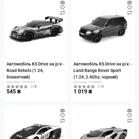
Автомобіль KS Drive на р/к -
Автомобіль KS Drive на р/к -
Road Rebels (1:24,
Land Range Rover Sport
блакитний)
(1:24, 2.4Ghz, чорний)
Код товару: 19599OB-ks
Код товару: 124GRRB-ks
0
0
545 ₴
1 019 ₴