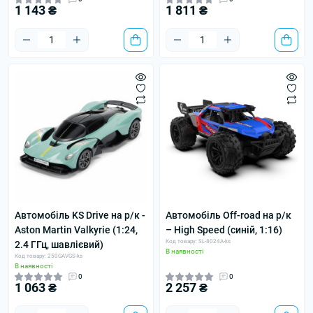
1 143 ₴
1 811 ₴
Автомобіль KS Drive на р/к -
Автомобіль Off-road на р/к
Aston Martin Valkyrie (1:24,
– High Speed (синій, 1:16)
Код товару: SL-8024A-ks
2.4 ГГц, шавлієвий)
В наявності
Код товару: 250GAVGS-ks
В наявності
0
0
1 063 ₴
2 257 ₴