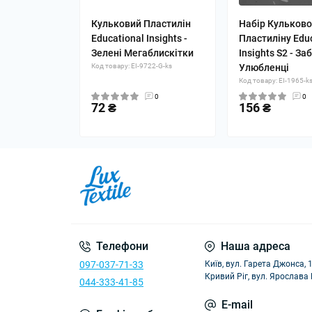
Кульковий Пластилін
Набір Кульково
Educational Insights -
Пластиліну Edu
Зелені Мегаблискітки
Insights S2 - За
Код товару: EI-9722-G-ks
Улюбленці
Код товару: EI-1965-k
0
0
72 ₴
156 ₴
Телефони
Наша адреса
097-037-71-33
Київ, вул. Гарета Джонса, 
Кривий Ріг, вул. Ярослава
044-333-41-85
E-mail