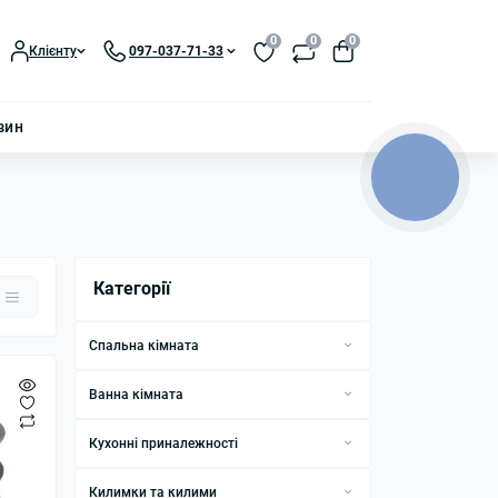
0
0
0
Клієнту
097-037-71-33
зин
КНОПКА
ЗВ'ЯЗКУ
Категорії
Спальна кімната
Постільна білизна
Ванна кімната
Подушки
Рушники
Кухонні приналежності
Ковдри
Комплекти аксесуарів для ванної
Рушники кухонні
Покривала
Килимки та килими