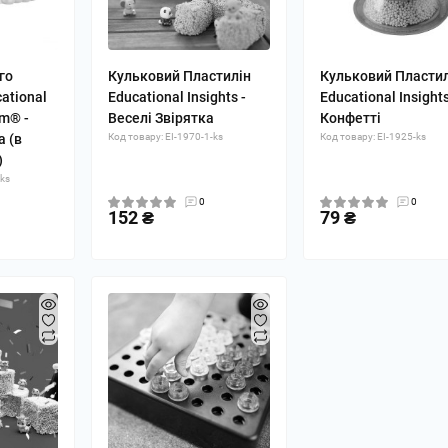
го
Кульковий Пластилін
Кульковий Пластил
ational
Educational Insights -
Educational Insights
am® -
Веселі Звірятка
Конфетті
а (в
Код товару: EI-1970-1-ks
Код товару: EI-1925-ks
)
-ks
0
0
152 ₴
79 ₴