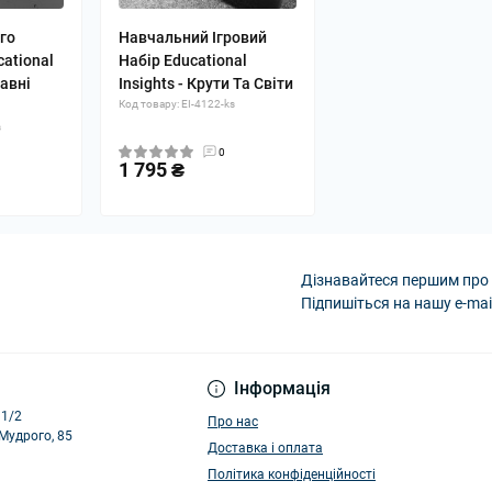
го
Навчальний Ігровий
cational
Набір Educational
бавні
Insights - Крути Та Світи
Код товару: EI-4122-ks
s
0
1 795 ₴
Дізнавайтеся першим про 
Підпишіться на нашу e-mai
Політика конфіденці
Інформація
11/2
Про нас
 Мудрого, 85
Доставка і оплата
Політика конфіденційності