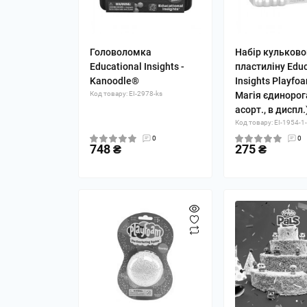
Головоломка
Набір кульково
Educational Insights -
пластиліну Educ
Kanoodle®
Insights Playfo
Код товару: EI-2978-ks
Магія єдинорог
асорт., в диспл.
Код товару: EI-1954-1
0
0
748 ₴
275 ₴